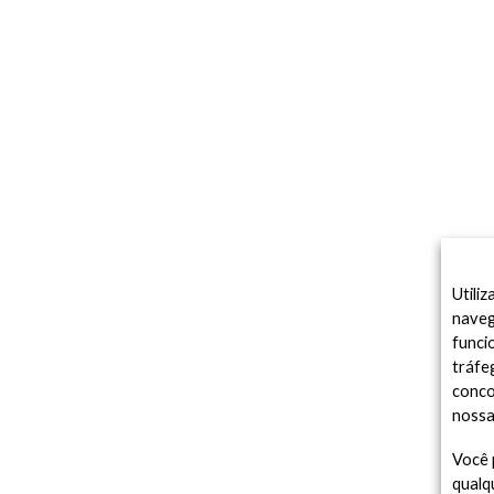
Utili
naveg
funci
tráfe
conco
noss
Você 
qualq