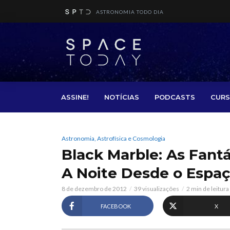
ASTRONOMIA TODO DIA
ASSINE!
NOTÍCIAS
PODCASTS
CURS
Astronomia, Astrofísica e Cosmologia
Black Marble: As Fantá
A Noite Desde o Espa
8 de dezembro de 2012
39 visualizações
2 min de leitura
FACEBOOK
X