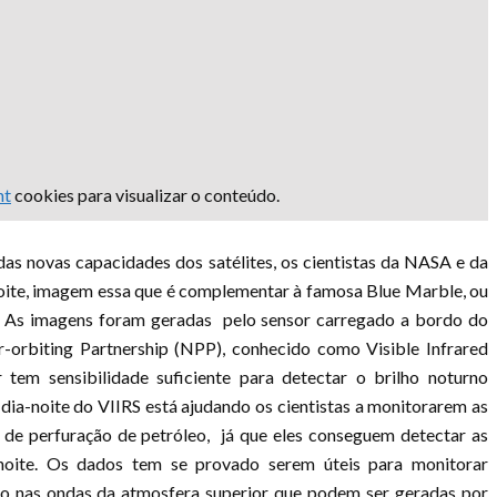
nt
cookies para visualizar o conteúdo.
as novas capacidades dos satélites, os cientistas da NASA e da
ite, imagem essa que é complementar à famosa Blue Marble, ou
a. As imagens foram geradas pelo sensor carregado a bordo do
orbiting Partnership (NPP), conhecido como Visible Infrared
 tem sensibilidade suficiente para detectar o brilho noturno
dia-noite do VIIRS está ajudando os cientistas a monitorarem as
 de perfuração de petróleo, já que eles conseguem detectar as
noite. Os dados tem se provado serem úteis para monitorar
ão nas ondas da atmosfera superior que podem ser geradas por