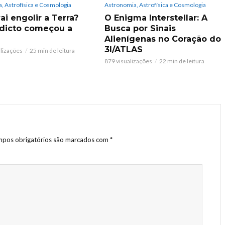
, Astrofísica e Cosmologia
Astronomia, Astrofísica e Cosmologia
ai engolir a Terra?
O Enigma Interstellar: A
dicto começou a
Busca por Sinais
Alienígenas no Coração do
3I/ATLAS
alizações
25 min de leitura
879 visualizações
22 min de leitura
pos obrigatórios são marcados com
*