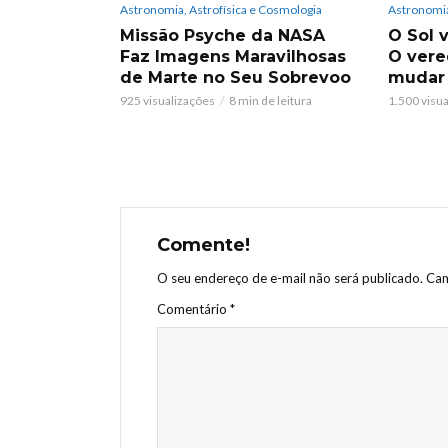
Astronomia, Astrofísica e Cosmologia
Astronomia
Missão Psyche da NASA
O Sol v
Faz Imagens Maravilhosas
O vere
de Marte no Seu Sobrevoo
mudar
925 visualizações
8 min de leitura
1.500 visu
Comente!
O seu endereço de e-mail não será publicado.
Cam
Comentário
*