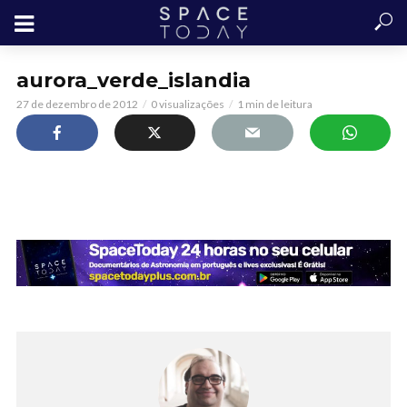
aurora_verde_islandia
27 de dezembro de 2012
0 visualizações
1 min de leitura