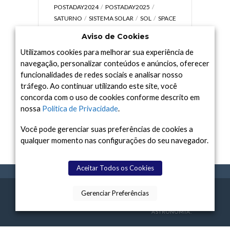
POSTADAY2024
POSTADAY2025
SATURNO
SISTEMA SOLAR
SOL
SPACE
TODAY TV
TELESCÓPIOS
TERRA
Aviso de Cookies
UNIVERSO
VÍDEO
Utilizamos cookies para melhorar sua experiência de
navegação, personalizar conteúdos e anúncios, oferecer
funcionalidades de redes sociais e analisar nosso
tráfego. Ao continuar utilizando este site, você
Arquivo
concorda com o uso de cookies conforme descrito em
Arquivo
nossa
Política de Privacidade
.
Você pode gerenciar suas preferências de cookies a
qualquer momento nas configurações do seu navegador.
Aceitar Todos os Cookies
Gerenciar Preferências
SPACE TODAY
, 2015-2026.
POLÍTICA DE
SOBR
TERMOS
CONTATO
FEITO COM
À
PRIVACIDADE
E NÓS
DE USO
ASTRONOMIA.