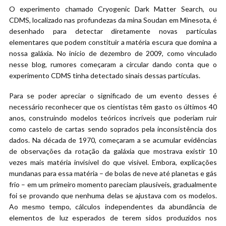
O experimento chamado Cryogenic Dark Matter Search, ou
CDMS, localizado nas profundezas da mina Soudan em Minesota, é
desenhado para detectar diretamente novas partículas
elementares que podem constituir a matéria escura que domina a
nossa galáxia. No início de dezembro de 2009, como vinculado
nesse blog, rumores começaram a circular dando conta que o
experimento CDMS tinha detectado sinais dessas partículas.
Para se poder apreciar o significado de um evento desses é
necessário reconhecer que os cientistas têm gasto os últimos 40
anos, construindo modelos teóricos incríveis que poderiam ruir
como castelo de cartas sendo soprados pela inconsistência dos
dados. Na década de 1970, começaram a se acumular evidências
de observações da rotação da galáxia que mostrava existir 10
vezes mais matéria invisível do que visível. Embora, explicações
mundanas para essa matéria – de bolas de neve até planetas e gás
frio – em um primeiro momento pareciam plausíveis, gradualmente
foi se provando que nenhuma delas se ajustava com os modelos.
Ao mesmo tempo, cálculos independentes da abundância de
elementos de luz esperados de terem sidos produzidos nos