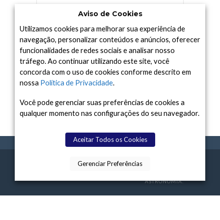
TODAY TV
TELESCÓPIOS
TERRA
Aviso de Cookies
UNIVERSO
VÍDEO
Utilizamos cookies para melhorar sua experiência de
navegação, personalizar conteúdos e anúncios, oferecer
funcionalidades de redes sociais e analisar nosso
tráfego. Ao continuar utilizando este site, você
Arquivo
concorda com o uso de cookies conforme descrito em
Arquivo
nossa
Política de Privacidade
.
Você pode gerenciar suas preferências de cookies a
qualquer momento nas configurações do seu navegador.
Aceitar Todos os Cookies
Gerenciar Preferências
SPACE TODAY
, 2015-2026.
POLÍTICA DE
SOBR
TERMOS
CONTATO
FEITO COM
À
PRIVACIDADE
E NÓS
DE USO
ASTRONOMIA.