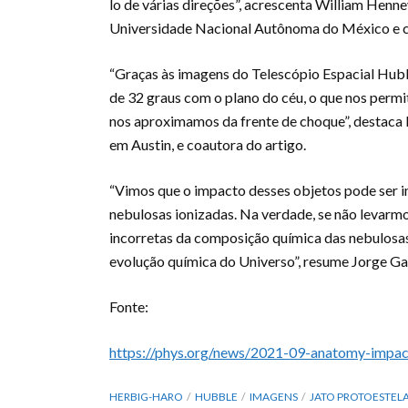
lo de várias direções”, acrescenta William Henne
Universidade Nacional Autônoma do México e c
“Graças às imagens do Telescópio Espacial Hu
de 32 graus com o plano do céu, o que nos perm
nos aproximamos da frente de choque”, destaca 
em Austin, e coautora do artigo.
“Vimos que o impacto desses objetos pode ser i
nebulosas ionizadas. Na verdade, se não levarm
incorretas da composição química das nebulosas
evolução química do Universo”, resume Jorge Gar
Fonte:
https://phys.org/news/2021-09-anatomy-impact-
HERBIG-HARO
HUBBLE
IMAGENS
JATO PROTOESTEL