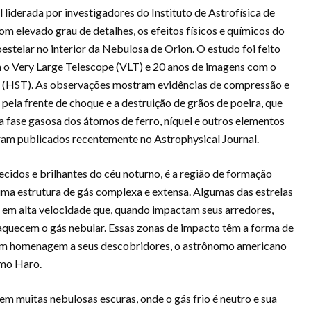
 liderada por investigadores do Instituto de Astrofísica de
om elevado grau de detalhes, os efeitos físicos e químicos do
estelar no interior da Nebulosa de Orion. O estudo foi feito
o Very Large Telescope (VLT) e 20 anos de imagens com o
 (HST). As observações mostram evidências de compressão e
ela frente de choque e a destruição de grãos de poeira, que
fase gasosa dos átomos de ferro, níquel e outros elementos
oram publicados recentemente no Astrophysical Journal.
cidos e brilhantes do céu noturno, é a região de formação
uma estrutura de gás complexa e extensa. Algumas das estrelas
 em alta velocidade que, quando impactam seus arredores,
quecem o gás nebular. Essas zonas de impacto têm a forma de
em homenagem a seus descobridores, o astrônomo americano
rmo Haro.
m muitas nebulosas escuras, onde o gás frio é neutro e sua