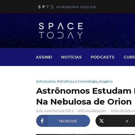
ASTRONOMIA TODO DIA
ASSINE!
NOTÍCIAS
PODCASTS
CURS
,
Astronomia, Astrofísica e Cosmologia
Imagens
Astrônomos Estudam E
Na Nebulosa de Orion
6 de setembro de 2021
633 visualizações
4 min de leitur
FACEBOOK
X