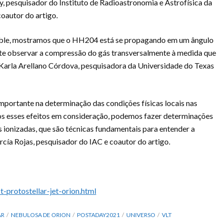
y, pesquisador do Instituto de Radioastronomia e Astrofísica da
oautor do artigo.
bble, mostramos que o HH204 está se propagando em um ângulo
ite observar a compressão do gás transversalmente à medida que
Karla Arellano Córdova, pesquisadora da Universidade do Texas
mportante na determinação das condições físicas locais nas
os esses efeitos em consideração, podemos fazer determinações
 ionizadas, que são técnicas fundamentais para entender a
cía Rojas, pesquisador do IAC e coautor do artigo.
protostellar-jet-orion.html
AR
NEBULOSA DE ORION
POSTADAY2021
UNIVERSO
VLT