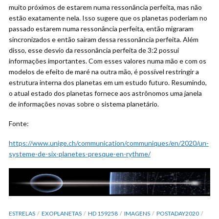
muito próximos de estarem numa ressonância perfeita, mas não
estão exatamente nela. Isso sugere que os planetas poderiam no
passado estarem numa ressonância perfeita, então migraram
sincronizados e então saíram dessa ressonância perfeita. Além
disso, esse desvio da ressonância perfeita de 3:2 possui
informações importantes. Com esses valores numa mão e com os
modelos de efeito de maré na outra mão, é possível restringir a
estrutura interna dos planetas em um estudo futuro. Resumindo,
o atual estado dos planetas fornece aos astrônomos uma janela
de informações novas sobre o sistema planetário.
Fonte:
https://www.unige.ch/communication/communiques/en/2020/un-
systeme-de-six-planetes-presque-en-rythme/
ESTRELAS
EXOPLANETAS
HD 159258
IMAGENS
POSTADAY2020