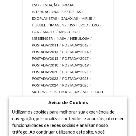
ESO
ESTAÇÃO ESPACIAL
INTERNACIONAL
ESTRELAS
EXOPLANETAS
GALÁXIAS
HIRISE
HUBBLE
IMAGENS
ISS
LPOD
LRO
LUA
MARTE
MERCÚRIO
MESSENGER
NASA
NEBULOSA
POSTADAY2011
POSTADAY2012
POSTADAY2013
POSTADAY2014
POSTADAY2015
POSTADAY2017
POSTADAY2018
POSTADAY2019
POSTADAY2020
POSTADAY2021
POSTADAY2022
POSTADAY2023
POSTADAY2024
POSTADAY2025
SATURNO
SISTEMA SOLAR
SOL
SPACE
TODAY TV
TELESCÓPIOS
TERRA
Aviso de Cookies
UNIVERSO
VÍDEO
Utilizamos cookies para melhorar sua experiência de
navegação, personalizar conteúdos e anúncios, oferecer
funcionalidades de redes sociais e analisar nosso
tráfego. Ao continuar utilizando este site, você
Arquivo