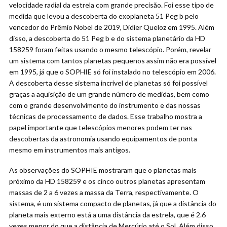
velocidade radial da estrela com grande precisão. Foi esse tipo de
medida que levou a descoberta do exoplaneta 51 Peg b pelo
vencedor do Prêmio Nobel de 2019, Didier Queloz em 1995. Além
disso, a descoberta do 51 Peg b e do sistema planetário da HD
158259 foram feitas usando o mesmo telescópio. Porém, revelar
um sistema com tantos planetas pequenos assim não era possível
em 1995, já que o SOPHIE só foi instalado no telescópio em 2006.
A descoberta desse sistema incrível de planetas só foi possível
graças a aquisição de um grande número de medidas, bem como
com o grande desenvolvimento do instrumento e das nossas
técnicas de processamento de dados. Esse trabalho mostra a
papel importante que telescópios menores podem ter nas
descobertas da astronomia usando equipamentos de ponta
mesmo em instrumentos mais antigos.
As observações do SOPHIE mostraram que o planetas mais
próximo da HD 158259 e os cinco outros planetas apresentam
massas de 2 a 6 vezes a massa da Terra, respectivamente. O
sistema, é um sistema compacto de planetas, já que a distância do
planeta mais externo está a uma distância da estrela, que é 2.6
vezes menor do que a distância de Mercúrio até o Sol. Além disso,