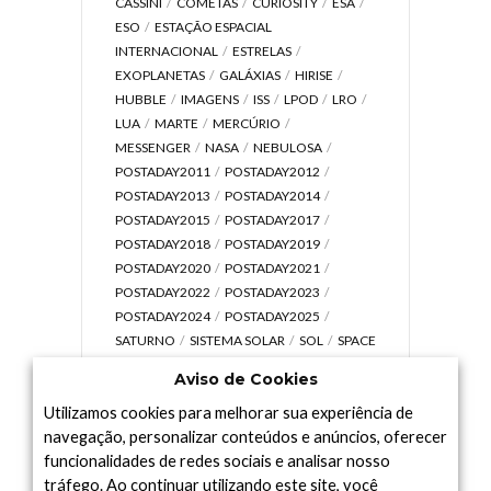
CASSINI
COMETAS
CURIOSITY
ESA
ESO
ESTAÇÃO ESPACIAL
INTERNACIONAL
ESTRELAS
EXOPLANETAS
GALÁXIAS
HIRISE
HUBBLE
IMAGENS
ISS
LPOD
LRO
LUA
MARTE
MERCÚRIO
MESSENGER
NASA
NEBULOSA
POSTADAY2011
POSTADAY2012
POSTADAY2013
POSTADAY2014
POSTADAY2015
POSTADAY2017
POSTADAY2018
POSTADAY2019
POSTADAY2020
POSTADAY2021
POSTADAY2022
POSTADAY2023
POSTADAY2024
POSTADAY2025
SATURNO
SISTEMA SOLAR
SOL
SPACE
TODAY TV
TELESCÓPIOS
TERRA
Aviso de Cookies
UNIVERSO
VÍDEO
Utilizamos cookies para melhorar sua experiência de
navegação, personalizar conteúdos e anúncios, oferecer
funcionalidades de redes sociais e analisar nosso
tráfego. Ao continuar utilizando este site, você