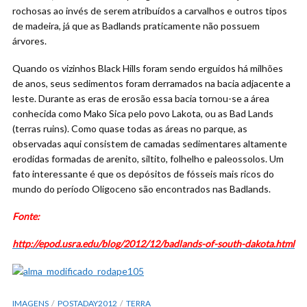
rochosas ao invés de serem atribuídos a carvalhos e outros tipos
de madeira, já que as Badlands praticamente não possuem
árvores.
Quando os vizinhos Black Hills foram sendo erguidos há milhões
de anos, seus sedimentos foram derramados na bacia adjacente a
leste. Durante as eras de erosão essa bacia tornou-se a área
conhecida como Mako Sica pelo povo Lakota, ou as Bad Lands
(terras ruins). Como quase todas as áreas no parque, as
observadas aqui consistem de camadas sedimentares altamente
erodidas formadas de arenito, siltito, folhelho e paleossolos. Um
fato interessante é que os depósitos de fósseis mais ricos do
mundo do período Oligoceno são encontrados nas Badlands.
Fonte:
http://epod.usra.edu/blog/2012/12/badlands-of-south-dakota.html
IMAGENS
POSTADAY2012
TERRA