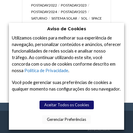
POSTADAY2022
POSTADAY2023
POSTADAY2024
POSTADAY2025
SATURNO
SISTEMA SOLAR
SOL
SPACE
TODAY TV
TELESCÓPIOS
TERRA
Aviso de Cookies
UNIVERSO
VÍDEO
Utilizamos cookies para melhorar sua experiência de
navegação, personalizar conteúdos e anúncios, oferecer
funcionalidades de redes sociais e analisar nosso
tráfego. Ao continuar utilizando este site, você
Arquivo
concorda com o uso de cookies conforme descrito em
Arquivo
nossa
Política de Privacidade
.
Você pode gerenciar suas preferências de cookies a
qualquer momento nas configurações do seu navegador.
Aceitar Todos os Cookies
Gerenciar Preferências
SPACE TODAY
, 2015-2026.
POLÍTICA DE
SOBR
TERMOS
CONTATO
FEITO COM
À
PRIVACIDADE
E NÓS
DE USO
ASTRONOMIA.