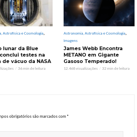
,
,
, Astrofísica e Cosmologia
Astronomia, Astrofísica e Cosmologia
Imagens
 lunar da Blue
James Webb Encontra
 conclui testes na
METANO em Gigante
 de vácuo da NASA
Gasoso Temperado!
alizações
36 min de leitura
12.468 visualizações
32 min de leitura
pos obrigatórios são marcados com
*