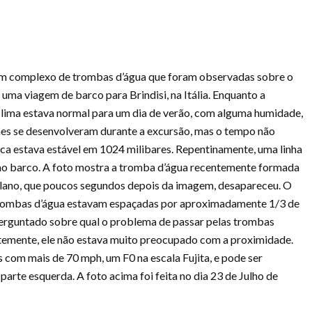
um complexo de trombas d’água que foram observadas sobre o
uma viagem de barco para Brindisi, na Itália. Enquanto a
clima estava normal para um dia de verão, com alguma humidade,
mes se desenvolveram durante a excursão, mas o tempo não
ica estava estável em 1024 milibares. Repentinamente, uma linha
e ao barco. A foto mostra a tromba d’água recentemente formada
plano, que poucos segundos depois da imagem, desapareceu. O
 trombas d’água estavam espaçadas por aproximadamente 1/3 de
 perguntado sobre qual o problema de passar pelas trombas
entemente, ele não estava muito preocupado com a proximidade.
om mais de 70 mph, um F0 na escala Fujita, e pode ser
parte esquerda. A foto acima foi feita no dia 23 de Julho de