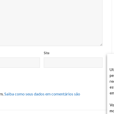
Site
Ut
pe
re
es
em
am.
Saiba como seus dados em comentários são
Vo
mo