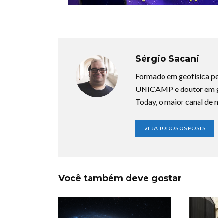
Sérgio Sacani
Formado em geofísica pe
UNICAMP e doutor em ge
Today, o maior canal de n
VEJA TODOS OS POSTS
Você também deve gostar