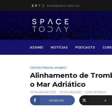
ASTRONOMIA TODO DIA
ASSINE!
NOTÍCIAS
PODCASTS
CURS
,
Ciências Naturais
Imagens
Alinhamento de Tromb
o Mar Adriático
23 de julho de 2013
49 visualizações
2 min de leitura
FACEBOOK
X