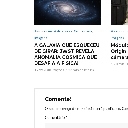
,
Astronomia, Astrofísica e Cosmologia
Astronomia
Imagens
Imagens
A GALÁXIA QUE ESQUECEU
Módulo
DE GIRAR: JWST REVELA
Origin
ANOMALIA CÓSMICA QUE
câmara
DESAFIA A FÍSICA!
1.209 visu
1.655 visualizações
28 min de leitura
Comente!
O seu endereço de e-mail não será publicado.
Cam
Comentário
*