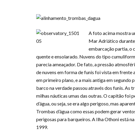
A foto acima mostra 
Mar Adriático durante 
embarcação partia, o 
quente e ensolarado. Nuvens do tipo cumulifor
parecia ameaçador. De fato, a pressão atmosfér
de nuvens em forma de funis foi vista em frent
em primeiro plano, e a mais antiga em segundo 
barco na verdade passou através dos funis. As
milhas náuticas umas das outras. O capitão foi
d’água, ou seja, se era algo perigoso, mas apar
Trombas d’água como essas podem gerar ventos c
perigosas para barqueiros. A Ilha Othoni está na 
1999.