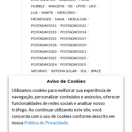
HUBBLE
IMAGENS
ISS
LPOD
LRO
LUA
MARTE
MERCÚRIO
MESSENGER
NASA
NEBULOSA
POSTADAY2011
POSTADAY2012
POSTADAY2013
POSTADAY2014
POSTADAY2015
POSTADAY2017
POSTADAY2018
POSTADAY2019
POSTADAY2020
POSTADAY2021
POSTADAY2022
POSTADAY2023
POSTADAY2024
POSTADAY2025
SATURNO
SISTEMA SOLAR
SOL
SPACE
TODAY TV
TELESCÓPIOS
TERRA
Aviso de Cookies
UNIVERSO
VÍDEO
Utilizamos cookies para melhorar sua experiência de
navegação, personalizar conteúdos e anúncios, oferecer
funcionalidades de redes sociais e analisar nosso
tráfego. Ao continuar utilizando este site, você
Arquivo
concorda com o uso de cookies conforme descrito em
Arquivo
nossa
Política de Privacidade
.