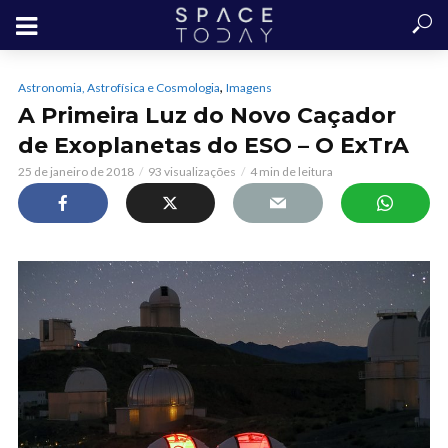
,
Astronomia, Astrofísica e Cosmologia
Imagens
A Primeira Luz do Novo Caçador
de Exoplanetas do ESO – O ExTrA
25 de janeiro de 2018
93 visualizações
4 min de leitura