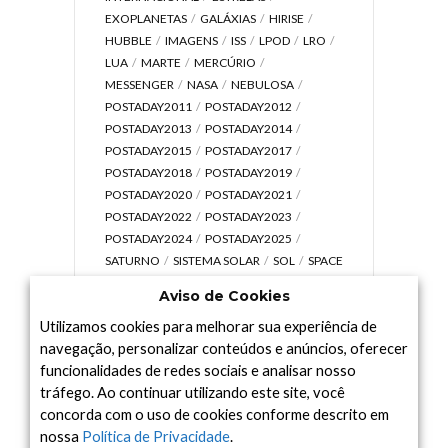
EXOPLANETAS
GALÁXIAS
HIRISE
HUBBLE
IMAGENS
ISS
LPOD
LRO
LUA
MARTE
MERCÚRIO
MESSENGER
NASA
NEBULOSA
POSTADAY2011
POSTADAY2012
POSTADAY2013
POSTADAY2014
POSTADAY2015
POSTADAY2017
POSTADAY2018
POSTADAY2019
POSTADAY2020
POSTADAY2021
POSTADAY2022
POSTADAY2023
POSTADAY2024
POSTADAY2025
SATURNO
SISTEMA SOLAR
SOL
SPACE
TODAY TV
TELESCÓPIOS
TERRA
Aviso de Cookies
UNIVERSO
VÍDEO
Utilizamos cookies para melhorar sua experiência de
navegação, personalizar conteúdos e anúncios, oferecer
funcionalidades de redes sociais e analisar nosso
tráfego. Ao continuar utilizando este site, você
Arquivo
concorda com o uso de cookies conforme descrito em
Arquivo
nossa
Política de Privacidade
.