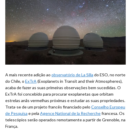
A mais recente adição ao
observatório de La Silla
do ESO, no norte
do Chile, o
ExTrA
(Exoplanets in Transit and their Atmospheres),
acaba de fazer as suas primeiras observações bem sucedidas. O
ExTrA foi concebido para procurar exoplanetas que orbitam
estrelas anãs vermelhas próximas e estudar as suas propriedades.
Trata-se de um projeto francês financiado pelo
Conselho Europeu
de Pesquisa
e pela
Agence National de la Recherche
francesa. Os
telescópios serão operados remotamente a partir de Grenoble, na
França.