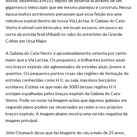
Rosse, desenhou a M101 depois de observá-la através de um
gigantesco telescópio que ele mesmo planejou e construiu. Nessa
época muitos astrônomos pensavam que essa feição era uma
nebulosa espiral dentro da nossa Via Láctea. A Galáxia do Cata-
Vento é visível com binóculos, em locais escuros, um pouco ao
norte da estrela final (Alkaid) no cabo do asterismo da Grande
Colher em Ursa Major.
A Galáxia do Cata-Vento é aproximadamente setenta por cento
maior que a Via Láctea. Os pequenos, e brilhantes pontos azuis
nos braços espirais são aglomerados de estrelas azuis, jovens e
quentes. Os pequenos pontos rosas são regiões de formação de
estrelas conhecidas como H II, ou seja, massivos berçários
estelares. Estima-se que mais de 3000 dessas regiões H II
estejam espalhadas pelos braços espirais da Galáxia do Cata-
Vento. Pode-se notar na imagem acima que algumas galáxias em
segundo plano podem ser observadas ao redor e nos próprios
braços espirais. A imagem abaixo mostra uma versão negativa da
imagem principal.
John Chumack disse que faz imagens do céu a mais de 25 anos,