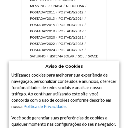
MESSENGER
NASA
NEBULOSA
POSTADAY2011
POSTADAY2012
POSTADAY2013
POSTADAY2014
POSTADAY2015
POSTADAY2017
POSTADAY2018
POSTADAY2019
POSTADAY2020
POSTADAY2021
POSTADAY2022
POSTADAY2023
POSTADAY2024
POSTADAY2025
SATURNO
SISTEMA SOLAR
SOL
SPACE
TODAY TV
TELESCÓPIOS
TERRA
Aviso de Cookies
UNIVERSO
VÍDEO
Utilizamos cookies para melhorar sua experiência de
navegação, personalizar conteúdos e anúncios, oferecer
funcionalidades de redes sociais e analisar nosso
tráfego. Ao continuar utilizando este site, você
Arquivo
concorda com o uso de cookies conforme descrito em
Arquivo
nossa
Política de Privacidade
.
Você pode gerenciar suas preferências de cookies a
qualquer momento nas configurações do seu navegador.