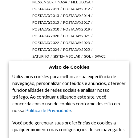
MESSENGER
NASA
NEBULOSA
POSTADAY2011
POSTADAY2012
POSTADAY2013
POSTADAY2014
POSTADAY2015
POSTADAY2017
POSTADAY2018
POSTADAY2019
POSTADAY2020
POSTADAY2021
POSTADAY2022
POSTADAY2023
POSTADAY2024
POSTADAY2025
SATURNO
SISTEMA SOLAR
SOL
SPACE
TODAY TV
TELESCÓPIOS
TERRA
Aviso de Cookies
UNIVERSO
VÍDEO
Utilizamos cookies para melhorar sua experiência de
navegação, personalizar conteúdos e anúncios, oferecer
funcionalidades de redes sociais e analisar nosso
tráfego. Ao continuar utilizando este site, você
Arquivo
concorda com o uso de cookies conforme descrito em
Arquivo
nossa
Política de Privacidade
.
Você pode gerenciar suas preferências de cookies a
qualquer momento nas configurações do seu navegador.