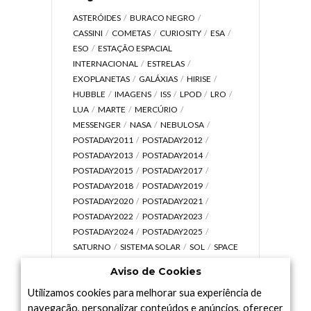
ASTERÓIDES
BURACO NEGRO
CASSINI
COMETAS
CURIOSITY
ESA
ESO
ESTAÇÃO ESPACIAL
INTERNACIONAL
ESTRELAS
EXOPLANETAS
GALÁXIAS
HIRISE
HUBBLE
IMAGENS
ISS
LPOD
LRO
LUA
MARTE
MERCÚRIO
MESSENGER
NASA
NEBULOSA
POSTADAY2011
POSTADAY2012
POSTADAY2013
POSTADAY2014
POSTADAY2015
POSTADAY2017
POSTADAY2018
POSTADAY2019
POSTADAY2020
POSTADAY2021
POSTADAY2022
POSTADAY2023
POSTADAY2024
POSTADAY2025
SATURNO
SISTEMA SOLAR
SOL
SPACE
TODAY TV
TELESCÓPIOS
TERRA
Aviso de Cookies
UNIVERSO
VÍDEO
Utilizamos cookies para melhorar sua experiência de
navegação, personalizar conteúdos e anúncios, oferecer