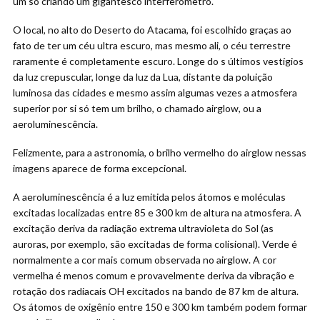
um só criando um gigantesco interferômetro.
O local, no alto do Deserto do Atacama, foi escolhido graças ao
fato de ter um céu ultra escuro, mas mesmo ali, o céu terrestre
raramente é completamente escuro. Longe do s últimos vestígios
da luz crepuscular, longe da luz da Lua, distante da poluição
luminosa das cidades e mesmo assim algumas vezes a atmosfera
superior por si só tem um brilho, o chamado airglow, ou a
aeroluminescência.
Felizmente, para a astronomia, o brilho vermelho do airglow nessas
imagens aparece de forma excepcional.
A aeroluminescência é a luz emitida pelos átomos e moléculas
excitadas localizadas entre 85 e 300 km de altura na atmosfera. A
excitação deriva da radiação extrema ultravioleta do Sol (as
auroras, por exemplo, são excitadas de forma colisional). Verde é
normalmente a cor mais comum observada no airglow. A cor
vermelha é menos comum e provavelmente deriva da vibração e
rotação dos radiacais OH excitados na bando de 87 km de altura.
Os átomos de oxigênio entre 150 e 300 km também podem formar