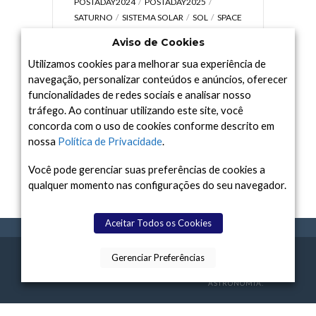
POSTADAY2024
POSTADAY2025
SATURNO
SISTEMA SOLAR
SOL
SPACE
TODAY TV
TELESCÓPIOS
TERRA
Aviso de Cookies
UNIVERSO
VÍDEO
Utilizamos cookies para melhorar sua experiência de
navegação, personalizar conteúdos e anúncios, oferecer
funcionalidades de redes sociais e analisar nosso
tráfego. Ao continuar utilizando este site, você
Arquivo
concorda com o uso de cookies conforme descrito em
Arquivo
nossa
Política de Privacidade
.
Você pode gerenciar suas preferências de cookies a
qualquer momento nas configurações do seu navegador.
Aceitar Todos os Cookies
Gerenciar Preferências
SPACE TODAY
, 2015-2026.
POLÍTICA DE
SOBR
TERMOS
CONTATO
FEITO COM
À
PRIVACIDADE
E NÓS
DE USO
ASTRONOMIA.