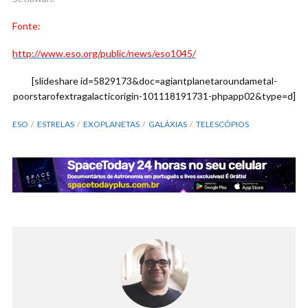
F
onte:
http://www.eso.org/public/news/eso1045/
[slideshare id=5829173&doc=agiantplanetaroundametal-
poorstarofextragalacticorigin-101118191731-phpapp02&type=d]
ESO
ESTRELAS
EXOPLANETAS
GALÁXIAS
TELESCÓPIOS