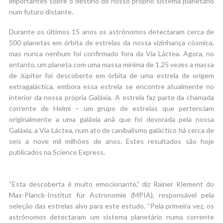
importantes sobre o destino do nosso próprio sistema planetário
num futuro distante.
Durante os últimos 15 anos os astrônomos detectaram cerca de
500 planetas em órbita de estrelas da nossa vizinhança cósmica,
mas nunca nenhum foi confirmado fora da Via Láctea. Agora, no
entanto, um planeta com uma massa mínima de 1.25 vezes a massa
de Júpiter foi descoberto em órbita de uma estrela de origem
extragaláctica, embora essa estrela se encontre atualmente no
interior da nossa própria Galáxia. A estrela faz parte da chamada
corrente de Helmi – um grupo de estrelas que pertenciam
originalmente a uma galáxia anã que foi devorada pela nossa
Galáxia, a Via Láctea, num ato de canibalismo galáctico há cerca de
seis a nove mil milhões de anos. Estes resultados são hoje
publicados na Science Express.
“Esta descoberta é muito emocionante,” diz Rainer Klement do
Max-Planck-Institut für Astronomie (MPIA), responsável pela
seleção das estrelas alvo para este estudo. “Pela primeira vez, os
astrônomos detectaram um sistema planetário numa corrente