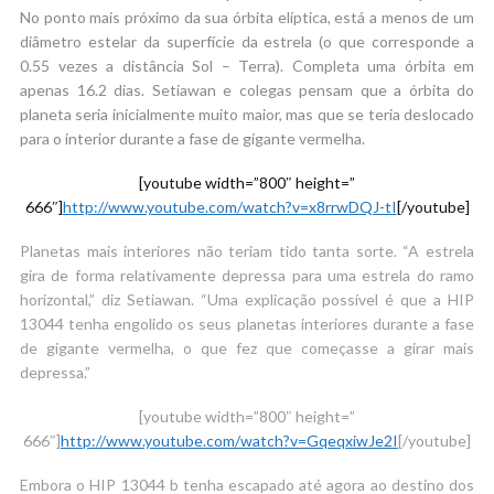
No ponto mais próximo da sua órbita elíptica, está a menos de um
diâmetro estelar da superfície da estrela (o que corresponde a
0.55 vezes a distância Sol – Terra). Completa uma órbita em
apenas 16.2 dias. Setiawan e colegas pensam que a órbita do
planeta seria inicialmente muito maior, mas que se teria deslocado
para o interior durante a fase de gigante vermelha.
[youtube width=”800″ height=”
666″]
http://www.youtube.com/watch?v=x8rrwDQJ-tI
[/youtube]
Planetas mais interiores não teriam tido tanta sorte. “A estrela
gira de forma relativamente depressa para uma estrela do ramo
horizontal,” diz Setiawan. “Uma explicação possível é que a HIP
13044 tenha engolido os seus planetas interiores durante a fase
de gigante vermelha, o que fez que começasse a girar mais
depressa.”
[youtube width=”800″ height=”
666″]
http://www.youtube.com/watch?v=GqeqxiwJe2I
[/youtube]
Embora o HIP 13044 b tenha escapado até agora ao destino dos