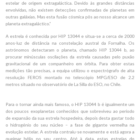
estelar de origem extragaláctica. Devido às grandes distâncias
envolvidas, não existem detecções confirmadas de planetas em
outras galáxias. Mas esta fusão cósmica pôs ao nosso alcance um
planeta extragaláctico.”
A estrela é conhecida por HIP 13044 e situa-se a cerca de 2000
anos-luz de distância na constelação austral da Fornalha. Os
astrónomos detectaram o planeta, chamado HIP 13044 b, ao
procurar minúsculas oscilações da estrela causadas pelo puxão
gravitacional de um companheiro em órbita. Para obter estas
medições tão precisas, a equipa utilizou o espectrógrafo de alta
resolução FEROS montado no telescópio MPG/ESO de 2.2
metros situado no observatório de La Silla do ESO, no Chile.
Para o tornar ainda mais famoso, o HIP 13044 b é igualmente um
dos poucos exoplanetas conhecidos que sobreviveu ao período
de expansão da sua estrela hospedeira, depois desta gastar todo
o hidrogénio do seu núcleo – a fase de gigante vermelha na
evolução estelar. A estrela contraiu-se novamente e está agora a
queimar hélio no seu centro. Até à data, estas estrelas do