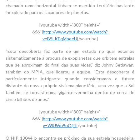
chamado ramo horizontal tinham-se mantido território bastante
inexplorado para os caçadores de planetas.
[youtube width=”800″ height=”
666″]
http://www.youtube.com/watch?
v=BSLKEqMbeeU
[/youtube]
“Esta descoberta faz parte de um estudo no qual estamos
sistematicamente à procura de exoplanetas que orbitem estrelas
que se aproximam do final das suas vidas,” diz Johny Setiawan,
também do MPIA, que liderou a equipe. “Esta descoberta é
particularmente intrigante quando consideramos o futuro
distante do nosso próprio sistema planetário, uma vez que o Sol
também se tornará numa gigante vermelha dentro de cerca de
cinco bilhões de anos.”
[youtube width=”800″ height=”
666″]
http://www.youtube.com/watch?
v=WiUWu9uOjEI
[/youtube]
O HIP 13044 b encontra-se próximo da sua estrela hospedeira.