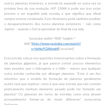
outros planetas interiores, a estrela irá expandir-se outra vez na
próxima fase da sua evolução. HIP 13044 b pode por isso estar
prestes a ser engolido pela estrela, o que significa que afinal
sempre esteve condenado. Este fenômeno pode também predizer
o desaparecimento dos nosso planetas exteriores – tais como
Júpiter – quando o Sol se aproximar do final da sua vida.
[youtube width=”800″ height=”
666″]
http://www.youtube.com/watch?
v=VpNvPGiWvmM
[/youtube]
Esta estrela coloca-nos questões interessantes sobre a formação
de planetas gigantes, já que parece conter poucos elementos
mais pesados que o hidrogénio e o hélio – menos que qualquer
outra estrela conhecida por albergar planetas. “Este é um dos
mistérios que o modelo de formação de planetas geralmente
aceito terá que explicar: como é que uma estrela que não contém
praticamente nenhum elemento pesado pode ter formado um
planeta? Os planetas em torno de estrelas como esta devem
provavelmente formar-se de modo diferente,” acrescenta
Setiawan.