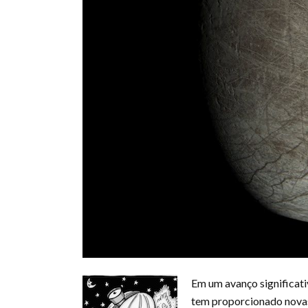
Em um avanço significati
tem proporcionado novas 