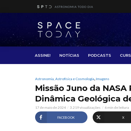
ASTRONOMIA TODO DIA
ASSINE!
NOTÍCIAS
PODCASTS
CURS
,
Astronomia, Astrofísica e Cosmologia
Imagens
Missão Juno da NASA 
Dinâmica Geológica de
17 de maio de 2024
3.219 visualizações
6 min de leitura
FACEBOOK
X