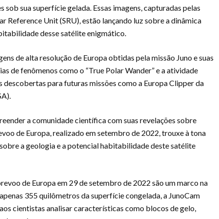
es sob sua superfície gelada. Essas imagens, capturadas pelas
r Reference Unit (SRU), estão lançando luz sobre a dinâmica
itabilidade desse satélite enigmático.
gens de alta resolução de Europa obtidas pela missão Juno e suas
ncias de fenômenos como o “True Polar Wander” e a atividade
as descobertas para futuras missões como a Europa Clipper da
SA).
preender a comunidade científica com suas revelações sobre
brevoo de Europa, realizado em setembro de 2022, trouxe à tona
bre a geologia e a potencial habitabilidade deste satélite
brevoo de Europa em 29 de setembro de 2022 são um marco na
 apenas 355 quilômetros da superfície congelada, a JunoCam
os cientistas analisar características como blocos de gelo,