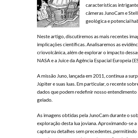
características intrigant
câmeras JunoCam e Stella
geológica e potencial hab
Neste artigo, discutiremos as mais recentes ima
implicações científicas. Analisaremos as evidê
criovolcânica, além de explorar o impacto dess
NASA e a Juice da Agência Espacial Europeia (E
A missão Juno, lançada em 2011, continua a sur
Júpiter e suas luas. Em particular, o recente so
dados que podem redefinir nosso entendimento so
gelado.
As imagens obtidas pela JunoCam durante o so
exploração desta lua joviana. Aproximando-se a
capturou detalhes sem precedentes, permitindo a