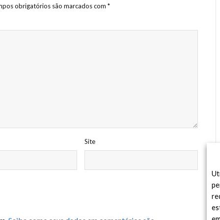
pos obrigatórios são marcados com
*
Site
Ut
pe
re
es
em