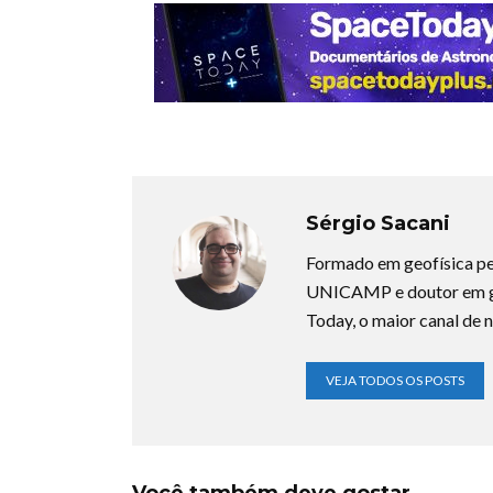
Sérgio Sacani
Formado em geofísica pe
UNICAMP e doutor em ge
Today, o maior canal de n
VEJA TODOS OS POSTS