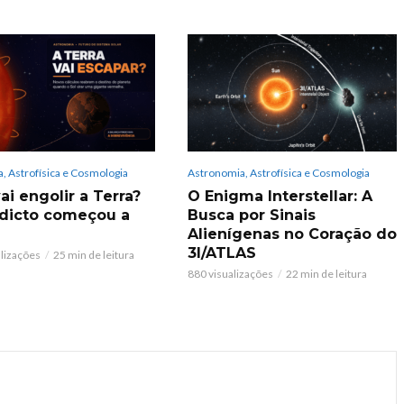
, Astrofísica e Cosmologia
Astronomia, Astrofísica e Cosmologia
ai engolir a Terra?
O Enigma Interstellar: A
dicto começou a
Busca por Sinais
Alienígenas no Coração do
3I/ATLAS
alizações
25 min de leitura
880 visualizações
22 min de leitura