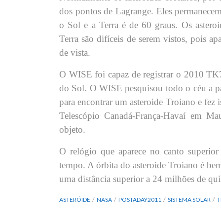
dos pontos de Lagrange. Eles permanecem 
o Sol e a Terra é de 60 graus. Os astero
Terra são difíceis de serem vistos, pois 
de vista.
O WISE foi capaz de registrar o 2010 TK7 
do Sol. O WISE pesquisou todo o céu a part
para encontrar um asteroide Troiano e fez
Telescópio Canadá-França-Havaí em Ma
objeto.
O relógio que aparece no canto superio
tempo. A órbita do asteroide Troiano é be
uma distância superior a 24 milhões de qui
ASTERÓIDE
NASA
POSTADAY2011
SISTEMA SOLAR
T