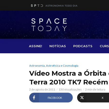
ASTRONOMIA TODO DIA
ASSINE!
NOTÍCIAS
PODCASTS
CURS
Astronomia, Astrofísica e Cosmologia
Vídeo Mostra a Órbita
Terra 2010 TK7 Recém
2 de agosto de 2011
130 visualizações
2 min de leitura
FACEBOOK
X