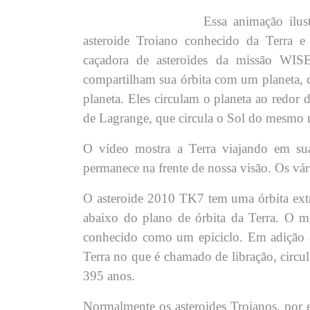
Essa animação ilus
asteroide Troiano conhecido da Terra 
caçadora de asteroides da missão WIS
compartilham sua órbita com um planeta, c
planeta. Eles circulam o planeta ao redor
de Lagrange, que circula o Sol do mesmo 
O vídeo mostra a Terra viajando em sua
permanece na frente de nossa visão. Os vár
O asteroide 2010 TK7 tem uma órbita extr
abaixo do plano de órbita da Terra. O m
conhecido como um epiciclo. Em adição a 
Terra no que é chamado de libração, circu
395 anos.
Normalmente os asteroides Troianos, por 