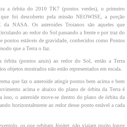
tra a órbita do 2010 TK7 (pontos verdes), o primeiro
e que foi descoberto pela missão NEOWISE, a porção
E da NASA. Os asteroides Troianos são aqueles que
irculando ao redor do Sol passando a frente e por traz do
 de pontos estáveis de gravidade, conhecidos como Pontos
modo que a Terra o faz.
 órbita (pontos azuis) ao redor do Sol, então a Terra
ios objetos mostrados não estão representados em escala.
ema que faz o asteroide atingir pontos bem acima e bem
ovimento acima e abaixo do plano de órbita da Terra é
isso, o asteroide move-se dentro do plano de órbita da
lando horizontalmente ao redor desse ponto estável a cada
exemplo, os que orbitam Júpiter, não viajam muito longe