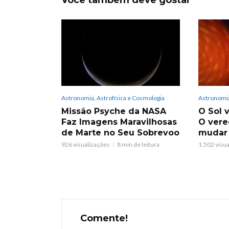
Você também deve gostar
Astronomia, Astrofísica e Cosmologia
Astronomia
Missão Psyche da NASA
O Sol v
Faz Imagens Maravilhosas
O vere
de Marte no Seu Sobrevoo
mudar
926 visualizações
8 min de leitura
1.502 visu
Comente!