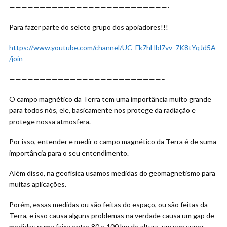
——————————————————————————-
Para fazer parte
do seleto grupo dos apoiadores!!!
https://www.youtube.com/channel/UC_Fk7hHbl7vv_7K8tYqJd5A
/join
—————————————————————————–
O campo magnético da Terra tem uma importância muito grande
para todos nós, ele, basicamente nos protege da radiação e
protege nossa atmosfera.
Por isso, entender e medir o campo magnético da Terra é de suma
importância para o seu entendimento.
Além disso, na geofísica usamos medidas do geomagnetismo para
muitas aplicações.
Porém, essas medidas ou são feitas do espaço, ou são feitas da
Terra, e isso causa alguns problemas na verdade causa um gap de
medidas numa faixa entre 80 e 100 km de altura, um gap super