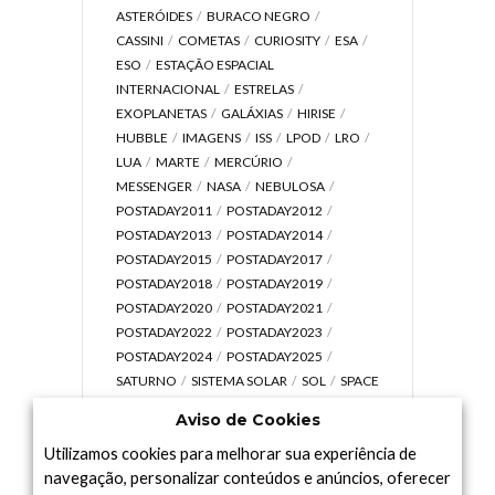
ASTERÓIDES
BURACO NEGRO
CASSINI
COMETAS
CURIOSITY
ESA
ESO
ESTAÇÃO ESPACIAL
INTERNACIONAL
ESTRELAS
EXOPLANETAS
GALÁXIAS
HIRISE
HUBBLE
IMAGENS
ISS
LPOD
LRO
LUA
MARTE
MERCÚRIO
MESSENGER
NASA
NEBULOSA
POSTADAY2011
POSTADAY2012
POSTADAY2013
POSTADAY2014
POSTADAY2015
POSTADAY2017
POSTADAY2018
POSTADAY2019
POSTADAY2020
POSTADAY2021
POSTADAY2022
POSTADAY2023
POSTADAY2024
POSTADAY2025
SATURNO
SISTEMA SOLAR
SOL
SPACE
TODAY TV
TELESCÓPIOS
TERRA
Aviso de Cookies
UNIVERSO
VÍDEO
Utilizamos cookies para melhorar sua experiência de
navegação, personalizar conteúdos e anúncios, oferecer