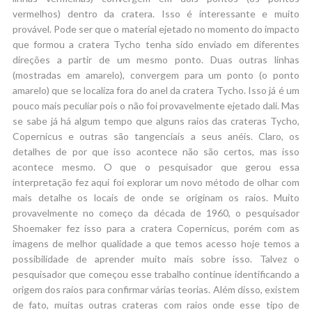
vermelhos) dentro da cratera. Isso é interessante e muito
provável. Pode ser que o material ejetado no momento do impacto
que formou a cratera Tycho tenha sido enviado em diferentes
direções a partir de um mesmo ponto. Duas outras linhas
(mostradas em amarelo), convergem para um ponto (o ponto
amarelo) que se localiza fora do anel da cratera Tycho. Isso já é um
pouco mais peculiar pois o não foi provavelmente ejetado dali. Mas
se sabe já há algum tempo que alguns raios das crateras Tycho,
Copernicus e outras são tangenciais a seus anéis. Claro, os
detalhes de por que isso acontece não são certos, mas isso
acontece mesmo. O que o pesquisador que gerou essa
interpretação fez aqui foi explorar um novo método de olhar com
mais detalhe os locais de onde se originam os raios. Muito
provavelmente no começo da década de 1960, o pesquisador
Shoemaker fez isso para a cratera Copernicus, porém com as
imagens de melhor qualidade a que temos acesso hoje temos a
possibilidade de aprender muito mais sobre isso. Talvez o
pesquisador que começou esse trabalho continue identificando a
origem dos raios para confirmar várias teorias. Além disso, existem
de fato, muitas outras crateras com raios onde esse tipo de