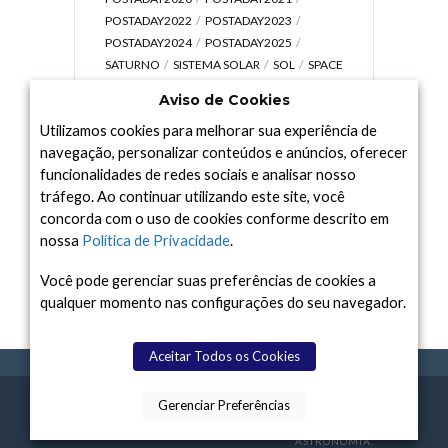
POSTADAY2022
POSTADAY2023
POSTADAY2024
POSTADAY2025
SATURNO
SISTEMA SOLAR
SOL
SPACE
TODAY TV
TELESCÓPIOS
TERRA
Aviso de Cookies
UNIVERSO
VÍDEO
Utilizamos cookies para melhorar sua experiência de
navegação, personalizar conteúdos e anúncios, oferecer
funcionalidades de redes sociais e analisar nosso
tráfego. Ao continuar utilizando este site, você
Arquivo
concorda com o uso de cookies conforme descrito em
Arquivo
nossa
Política de Privacidade
.
Você pode gerenciar suas preferências de cookies a
qualquer momento nas configurações do seu navegador.
Aceitar Todos os Cookies
Gerenciar Preferências
SPACE TODAY
, 2015-2026.
POLÍTICA DE
SOBR
TERMOS
CONTATO
FEITO COM
À
PRIVACIDADE
E NÓS
DE USO
ASTRONOMIA.