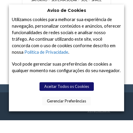
TODAY TV
TELESCÓPIOS
TERRA
Aviso de Cookies
UNIVERSO
VÍDEO
Utilizamos cookies para melhorar sua experiência de
navegação, personalizar conteúdos e anúncios, oferecer
funcionalidades de redes sociais e analisar nosso
tráfego. Ao continuar utilizando este site, você
Arquivo
concorda com o uso de cookies conforme descrito em
Arquivo
nossa
Política de Privacidade
.
Você pode gerenciar suas preferências de cookies a
qualquer momento nas configurações do seu navegador.
Aceitar Todos os Cookies
Gerenciar Preferências
SPACE TODAY
, 2015-2026.
POLÍTICA DE
SOBR
TERMOS
CONTATO
FEITO COM
À
PRIVACIDADE
E NÓS
DE USO
ASTRONOMIA.