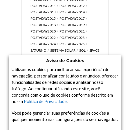
POSTADAY2011
POSTADAY2012
POSTADAY2013
POSTADAY2014
POSTADAY2015
POSTADAY2017
POSTADAY2018
POSTADAY2019
POSTADAY2020
POSTADAY2021
POSTADAY2022
POSTADAY2023
POSTADAY2024
POSTADAY2025
SATURNO
SISTEMA SOLAR
SOL
SPACE
TODAY TV
TELESCÓPIOS
TERRA
Aviso de Cookies
UNIVERSO
VÍDEO
Utilizamos cookies para melhorar sua experiência de
navegação, personalizar conteúdos e anúncios, oferecer
funcionalidades de redes sociais e analisar nosso
tráfego. Ao continuar utilizando este site, você
Arquivo
concorda com o uso de cookies conforme descrito em
Arquivo
nossa
Política de Privacidade
.
Você pode gerenciar suas preferências de cookies a
qualquer momento nas configurações do seu navegador.