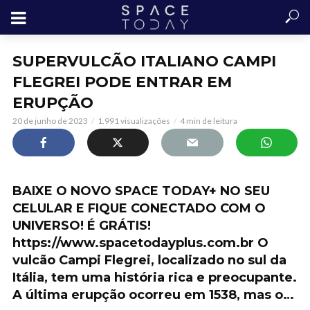
SUPERVULCÃO ITALIANO CAMPI
FLEGREI PODE ENTRAR EM
ERUPÇÃO
20 de junho de 2023
1.991 visualizações
4 min de leitura
BAIXE O NOVO SPACE TODAY+ NO SEU
CELULAR E FIQUE CONECTADO COM O
UNIVERSO! É GRÁTIS!
https://www.spacetodayplus.com.br O
vulcão Campi Flegrei, localizado no sul da
Itália, tem uma história rica e preocupante.
A última erupção ocorreu em 1538, mas o…