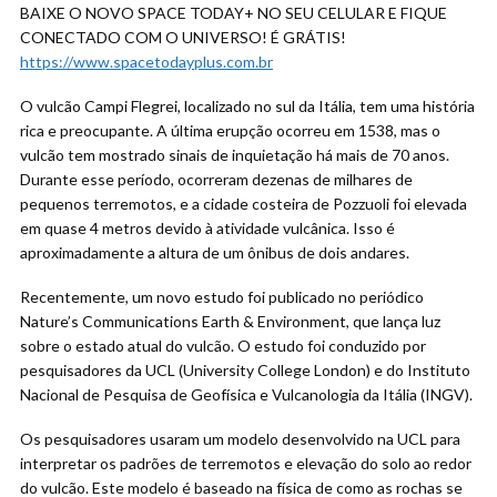
BAIXE O NOVO SPACE TODAY+ NO SEU CELULAR E FIQUE
CONECTADO COM O UNIVERSO! É GRÁTIS!
https://www.spacetodayplus.com.br
O vulcão Campi Flegrei, localizado no sul da Itália, tem uma história
rica e preocupante. A última erupção ocorreu em 1538, mas o
vulcão tem mostrado sinais de inquietação há mais de 70 anos.
Durante esse período, ocorreram dezenas de milhares de
pequenos terremotos, e a cidade costeira de Pozzuoli foi elevada
em quase 4 metros devido à atividade vulcânica. Isso é
aproximadamente a altura de um ônibus de dois andares.
Recentemente, um novo estudo foi publicado no periódico
Nature’s Communications Earth & Environment, que lança luz
sobre o estado atual do vulcão. O estudo foi conduzido por
pesquisadores da UCL (University College London) e do Instituto
Nacional de Pesquisa de Geofísica e Vulcanologia da Itália (INGV).
Os pesquisadores usaram um modelo desenvolvido na UCL para
interpretar os padrões de terremotos e elevação do solo ao redor
do vulcão. Este modelo é baseado na física de como as rochas se