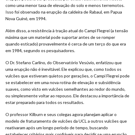
como uma menor taxa de elevação do solo e menos terremotos.
Isso foi observado na erupção da caldeira de Rabaul, em Papua
Nova Guiné, em 1994.
Além disso, a resistência à tração atual do Campi Flegrei (a tensão
máxima que um material pode suportar antes de se romper
quando esticado) provavelmente é cerca de um terço do que era
em 1984, segundo os pesquisadores.
O Dr. Stefano Carlino, do Observatório Vesúvio, enfatizou que
uma erupção não é inevitável. Ele explicou que, como todos os
vulcões que estiveram quietos por gerações, o Campi Flegrei pode
se estabelecer em uma nova rotina de elevação e subsidência
suaves, como visto em vulcões semelhantes ao redor do mundo,
ou simplesmente voltar ao repouso. Ele destacou a importância de
estar preparado para todos os resultados.
O professor Kilburn e seus colegas agora planejam aplicar o
modelo de fraturamento de vulcões da UCL a outros vulcões que
reativaram após um longo período de tempo, buscando
estabelecer critérios mais confiáveis para decidir se uma erupção