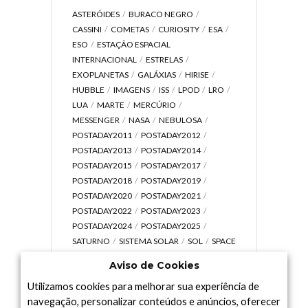
ASTERÓIDES
BURACO NEGRO
CASSINI
COMETAS
CURIOSITY
ESA
ESO
ESTAÇÃO ESPACIAL
INTERNACIONAL
ESTRELAS
EXOPLANETAS
GALÁXIAS
HIRISE
HUBBLE
IMAGENS
ISS
LPOD
LRO
LUA
MARTE
MERCÚRIO
MESSENGER
NASA
NEBULOSA
POSTADAY2011
POSTADAY2012
POSTADAY2013
POSTADAY2014
POSTADAY2015
POSTADAY2017
POSTADAY2018
POSTADAY2019
POSTADAY2020
POSTADAY2021
POSTADAY2022
POSTADAY2023
POSTADAY2024
POSTADAY2025
SATURNO
SISTEMA SOLAR
SOL
SPACE
TODAY TV
TELESCÓPIOS
TERRA
Aviso de Cookies
UNIVERSO
VÍDEO
Utilizamos cookies para melhorar sua experiência de
navegação, personalizar conteúdos e anúncios, oferecer