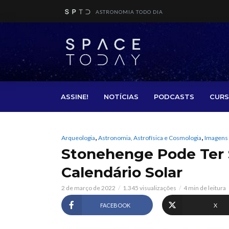
ASTRONOMIA TODO DIA
ASSINE!
NOTÍCIAS
PODCASTS
CURS
,
,
Arqueologia
Astronomia, Astrofísica e Cosmologia
Imagens
Stonehenge Pode Ter
Calendário Solar
2 de março de 2022
1.345 visualizações
4 min de leitura
FACEBOOK
X