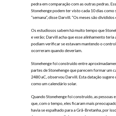
pedra em comparação com as outras pedras. Ess
Stonehenge podem ter visto cada 10 dias como 
“semana”, disse Darvill. “Os meses são divididos 
Os estudiosos sabem há muito tempo que Stonehe
e verão; Darvill acha que esse alinhamento teria
podiam verificar se estavam mantendo o control
ocorreram quando deveriam.
Stonehenge foi construído entre aproximadament
partes de Stonehenge que parecem formar um c
2480 aC, observou Darvill. Esta datação sugere 
como um calendário solar.
Quando Stonehenge foi construído, as pessoas e
que, com o tempo, eles ficaram mais preocupados
havia se espalhado para a Grã-Bretanha, por isso