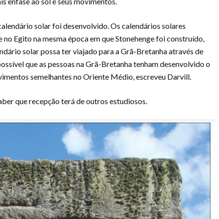
is ênfase ao sol e seus movimentos.
alendário solar foi desenvolvido. Os calendários solares
 no Egito na mesma época em que Stonehenge foi construído,
lendário solar possa ter viajado para a Grã-Bretanha através de
possível que as pessoas na Grã-Bretanha tenham desenvolvido o
imentos semelhantes no Oriente Médio, escreveu Darvill.
aber que recepção terá de outros estudiosos.