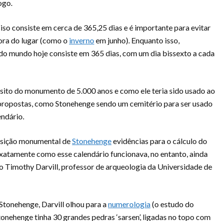
ogo.
iso consiste em cerca de 365,25 dias e é importante para evitar
ora do lugar (como o
inverno
em junho). Enquanto isso,
o mundo hoje consiste em 365 dias, com um dia bissexto a cada
sito do monumento de 5.000 anos e como ele teria sido usado ao
 propostas, como Stonehenge sendo um cemitério para ser usado
endário.
osição monumental de
Stonehenge
evidências para o cálculo do
Exatamente como esse calendário funcionava, no entanto, ainda
do Timothy Darvill, professor de arqueologia da Universidade de
Stonehenge, Darvill olhou para a
numerologia
(o estudo do
tonehenge tinha 30 grandes pedras ‘sarsen’, ligadas no topo com