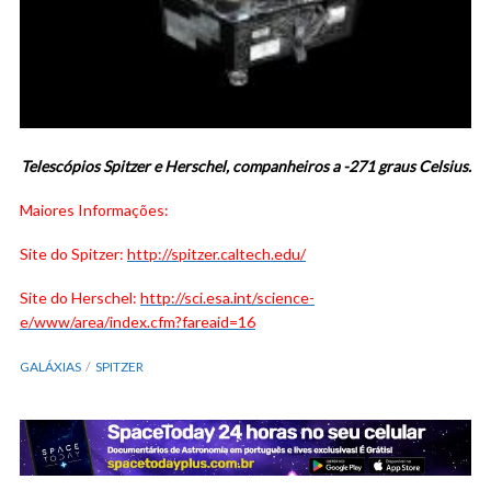
Telescópios Spitzer e Herschel, companheiros a -271 graus Celsius.
Maiores Informações:
Site do Spitzer:
http://spitzer.caltech.edu/
Site do Herschel:
http://sci.esa.int/science-
e/www/area/index.cfm?fareaid=16
GALÁXIAS
SPITZER