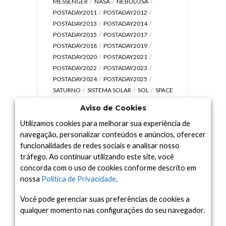
MESSENGER
NASA
NEBULOSA
POSTADAY2011
POSTADAY2012
POSTADAY2013
POSTADAY2014
POSTADAY2015
POSTADAY2017
POSTADAY2018
POSTADAY2019
POSTADAY2020
POSTADAY2021
POSTADAY2022
POSTADAY2023
POSTADAY2024
POSTADAY2025
SATURNO
SISTEMA SOLAR
SOL
SPACE
TODAY TV
TELESCÓPIOS
TERRA
Aviso de Cookies
UNIVERSO
VÍDEO
Utilizamos cookies para melhorar sua experiência de
navegação, personalizar conteúdos e anúncios, oferecer
funcionalidades de redes sociais e analisar nosso
tráfego. Ao continuar utilizando este site, você
Arquivo
concorda com o uso de cookies conforme descrito em
Arquivo
nossa
Política de Privacidade
.
Você pode gerenciar suas preferências de cookies a
qualquer momento nas configurações do seu navegador.