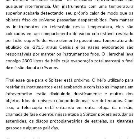
qualquer interferência. Um instrumento com uma temperatura
superior acabaria detectando seu próprio calor de modo que os
objetos friso do universo passariam despercebidos. Para manter
os instrumentos do telescópio nessa temperatura, eles são
colocados em um compartimento de vácuo crio estável resfriado
por hélio superfluido. Esse elemento possui uma temperatura de
ebulição de -271,5 graus Celsius e os gases evaporados são
responsáveis por manter os instrumentos frios. O Herschel leva
consigo 2300 litros de hélio cuja evaporação total marcará o final
da missão daqui a três anos.
Final esse que para o Spitzer está próximo. O hélio utilizado para
resfriar os instrumentos está acabando e com isso as imagens em
infravermelho estão diminuindo drasticamente e muitos dos
objetos frios do universo não poderão mais ser detectados. Com
isso, o telescópio está entrando em outra etapa da missão,
chamada de fase quente, nessa etapa o Spitzer poderá estudar os
asteróides, os discos protoplanetários de estrelas, os gigantes
gasosos e algumas galáxias.