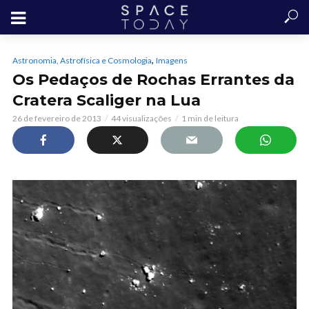
,
Astronomia, Astrofísica e Cosmologia
Imagens
Os Pedaços de Rochas Errantes da
Cratera Scaliger na Lua
26 de fevereiro de 2013
44 visualizações
1 min de leitura