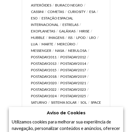
ASTERÓIDES
BURACO NEGRO
CASSINI
COMETAS
CURIOSITY
ESA
ESO
ESTAÇÃO ESPACIAL
INTERNACIONAL
ESTRELAS
EXOPLANETAS
GALÁXIAS
HIRISE
HUBBLE
IMAGENS
ISS
LPOD
LRO
LUA
MARTE
MERCÚRIO
MESSENGER
NASA
NEBULOSA
POSTADAY2011
POSTADAY2012
POSTADAY2013
POSTADAY2014
POSTADAY2015
POSTADAY2017
POSTADAY2018
POSTADAY2019
POSTADAY2020
POSTADAY2021
POSTADAY2022
POSTADAY2023
POSTADAY2024
POSTADAY2025
SATURNO
SISTEMA SOLAR
SOL
SPACE
TODAY TV
TELESCÓPIOS
TERRA
Aviso de Cookies
UNIVERSO
VÍDEO
Utilizamos cookies para melhorar sua experiência de
navegação, personalizar conteúdos e anúncios, oferecer