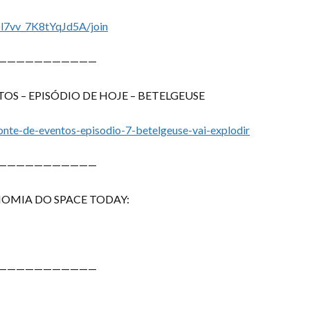
l7vv_7K8tYqJd5A/join
———————————
S – EPISÓDIO DE HOJE – BETELGEUSE
nte-de-eventos-episodio-7-betelgeuse-vai-explodir
———————————
OMIA DO SPACE TODAY:
———————————