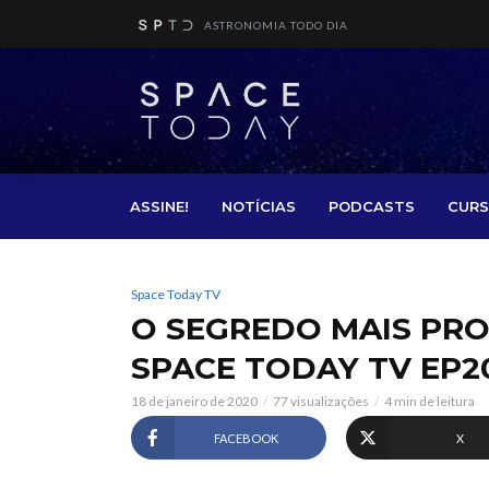
ASTRONOMIA TODO DIA
ASSINE!
NOTÍCIAS
PODCASTS
CURS
Space Today TV
O SEGREDO MAIS PRO
SPACE TODAY TV EP2
18 de janeiro de 2020
77 visualizações
4 min de leitura
FACEBOOK
X