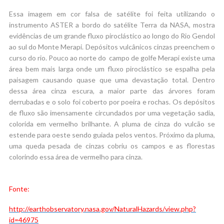
Essa imagem em cor falsa de satélite foi feita utilizando o
instrumento ASTER a bordo do satélite Terra da NASA, mostra
evidências de um grande fluxo piroclástico ao longo do Rio Gendol
ao sul do Monte Merapi. Depósitos vulcânicos cinzas preenchem o
curso do rio. Pouco ao norte do campo de golfe Merapi existe uma
área bem mais larga onde um fluxo piroclástico se espalha pela
paisagem causando quase que uma devastação total. Dentro
dessa área cinza escura, a maior parte das árvores foram
derrubadas e o solo foi coberto por poeira e rochas. Os depósitos
de fluxo são imensamente circundados por uma vegetação sadia,
colorida em vermelho brilhante. A pluma de cinza do vulcão se
estende para oeste sendo guiada pelos ventos. Próximo da pluma,
uma queda pesada de cinzas cobriu os campos e as florestas
colorindo essa área de vermelho para cinza.
Fonte:
http://earthobservatory.nasa.gov/NaturalHazards/view.php?
id=46975