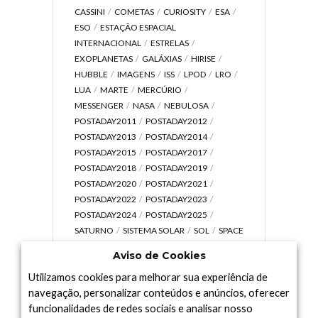
CASSINI
COMETAS
CURIOSITY
ESA
ESO
ESTAÇÃO ESPACIAL
INTERNACIONAL
ESTRELAS
EXOPLANETAS
GALÁXIAS
HIRISE
HUBBLE
IMAGENS
ISS
LPOD
LRO
LUA
MARTE
MERCÚRIO
MESSENGER
NASA
NEBULOSA
POSTADAY2011
POSTADAY2012
POSTADAY2013
POSTADAY2014
POSTADAY2015
POSTADAY2017
POSTADAY2018
POSTADAY2019
POSTADAY2020
POSTADAY2021
POSTADAY2022
POSTADAY2023
POSTADAY2024
POSTADAY2025
SATURNO
SISTEMA SOLAR
SOL
SPACE
TODAY TV
TELESCÓPIOS
TERRA
Aviso de Cookies
UNIVERSO
VÍDEO
Utilizamos cookies para melhorar sua experiência de
navegação, personalizar conteúdos e anúncios, oferecer
funcionalidades de redes sociais e analisar nosso