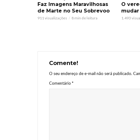
Faz Imagens Maravilhosas
O vere
de Marte no Seu Sobrevoo
mudar
911 visualizações
8 min de leitura
1.493 visu
Comente!
O seu endereço de e-mail não será publicado.
Cam
Comentário
*