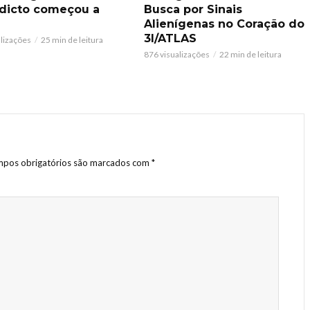
dicto começou a
Busca por Sinais
Alienígenas no Coração do
3I/ATLAS
alizações
25 min de leitura
876 visualizações
22 min de leitura
pos obrigatórios são marcados com
*