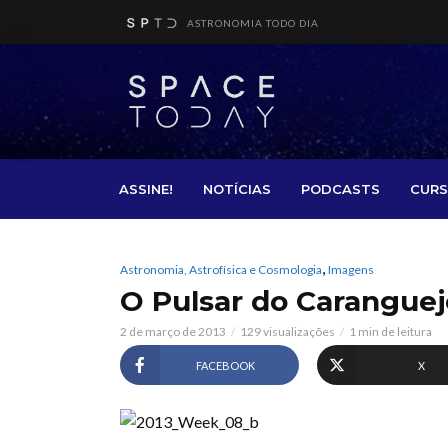
ASTRONOMIA TODO DIA
ASSINE!
NOTÍCIAS
PODCASTS
CURS
,
Astronomia, Astrofísica e Cosmologia
Imagens
O Pulsar do Caranguej
2 de março de 2013
129 visualizações
1 min de leitura
FACEBOOK
X