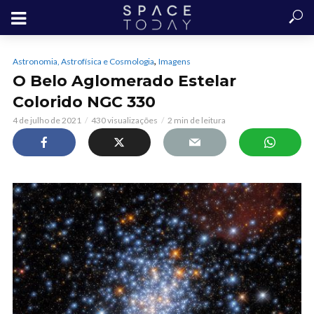
,
Astronomia, Astrofísica e Cosmologia
Imagens
O Belo Aglomerado Estelar
Colorido NGC 330
4 de julho de 2021
430 visualizações
2 min de leitura