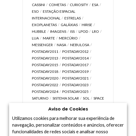
CASSINI
COMETAS
CURIOSITY
ESA
ESO
ESTAÇÃO ESPACIAL
INTERNACIONAL
ESTRELAS
EXOPLANETAS
GALÁXIAS
HIRISE
HUBBLE
IMAGENS
ISS
LPOD
LRO
LUA
MARTE
MERCÚRIO
MESSENGER
NASA
NEBULOSA
POSTADAY2011
POSTADAY2012
POSTADAY2013
POSTADAY2014
POSTADAY2015
POSTADAY2017
POSTADAY2018
POSTADAY2019
POSTADAY2020
POSTADAY2021
POSTADAY2022
POSTADAY2023
POSTADAY2024
POSTADAY2025
SATURNO
SISTEMA SOLAR
SOL
SPACE
TODAY TV
TELESCÓPIOS
TERRA
Aviso de Cookies
UNIVERSO
VÍDEO
Utilizamos cookies para melhorar sua experiência de
navegação, personalizar conteúdos e anúncios, oferecer
funcionalidades de redes sociais e analisar nosso