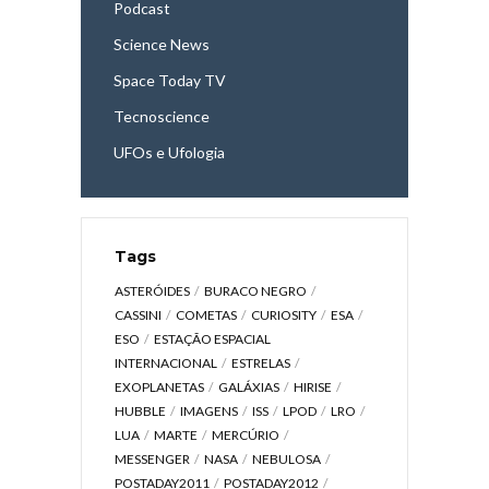
Podcast
Science News
Space Today TV
Tecnoscience
UFOs e Ufologia
Tags
ASTERÓIDES
BURACO NEGRO
CASSINI
COMETAS
CURIOSITY
ESA
ESO
ESTAÇÃO ESPACIAL
INTERNACIONAL
ESTRELAS
EXOPLANETAS
GALÁXIAS
HIRISE
HUBBLE
IMAGENS
ISS
LPOD
LRO
LUA
MARTE
MERCÚRIO
MESSENGER
NASA
NEBULOSA
POSTADAY2011
POSTADAY2012