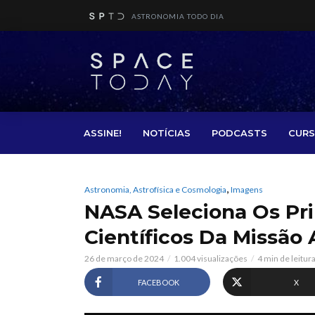
ASTRONOMIA TODO DIA
ASSINE!
NOTÍCIAS
PODCASTS
CURS
,
Astronomia, Astrofísica e Cosmologia
Imagens
NASA Seleciona Os Pr
Científicos Da Missão A
26 de março de 2024
1.004 visualizações
4 min de leitur
FACEBOOK
X