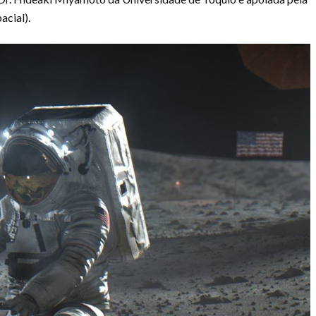
cial).