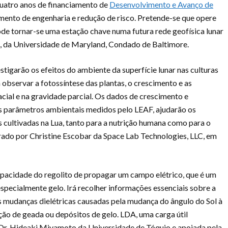
quatro anos de financiamento de
Desenvolvimento e Avanço de
ento de engenharia e redução de risco. Pretende-se que opere
pode tornar-se uma estação chave numa futura rede geofísica lunar
a, da Universidade de Maryland, Condado de Baltimore.
stigarão os efeitos do ambiente da superfície lunar nas culturas
 observar a fotossíntese das plantas, o crescimento e as
acial e na gravidade parcial. Os dados de crescimento e
s parâmetros ambientais medidos pelo LEAF, ajudarão os
s cultivadas na Lua, tanto para a nutrição humana como para o
derado por Christine Escobar da Space Lab Technologies, LLC, em
apacidade do regolito de propagar um campo elétrico, que é um
especialmente gelo. Irá recolher informações essenciais sobre a
as mudanças dielétricas causadas pela mudança do ângulo do Sol à
ção de geada ou depósitos de gelo. LDA, uma carga útil
o Dr. Hideaki Miyamoto da Universidade de Tóquio e apoiada pela