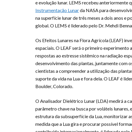
e evolução lunar. LEMS recebeu anteriormente 
Instrumentação Lunar
da NASA para desenvolvim
na superfície lunar de três meses a dois anos e 
global. O LEMS é liderado pelo Dr. Mehdi Benn
Os Efeitos Lunares na Flora Agrícola (LEAF) inve
espaciais. O LEAF será o primeiro experimento a
respostas ao estresse sistêmico na radiação esp
desenvolvimento das plantas, juntamente com o
cientistas a compreender a utilização das planta
suporte da vida na Lua e fora dela. O LEAF é li
Boulder, Colorado.
O Analisador Dielétrico Lunar (LDA) medirá a c
parâmetro chave na busca por voláteis lunares, 
estrutura da subsuperfície da Lua, monitorizar 
medida que a Lua gira e procurar possível forma
contribuída internacionalmente, é liderada pel