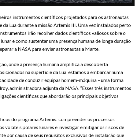
iros instrumentos científicos projetados para os astronautas
e da Lua durante a missão Artemis III. Uma vez instalados perto
s instrumentos irão recolher dados científicos valiosos sobre o
or lunar e como sustentar uma presença humana de longa duração
preparar a NASA para enviar astronautas a Marte.
ção, onde a presença humana amplifica a descoberta
posicionados na superfície da Lua, estamos a embarcar numa
capacidade de conduzir equipas homem-máquina – uma forma
lroy, administradora adjunta da NASA. “Esses três instrumentos
igações científicas que abordarão os principais objetivos
tíficos do programa Artemis: compreender os processos
 voláteis polares lunares e investigar e mitigar os riscos de
te por causa de seus requisitos exclusivos de instalação que