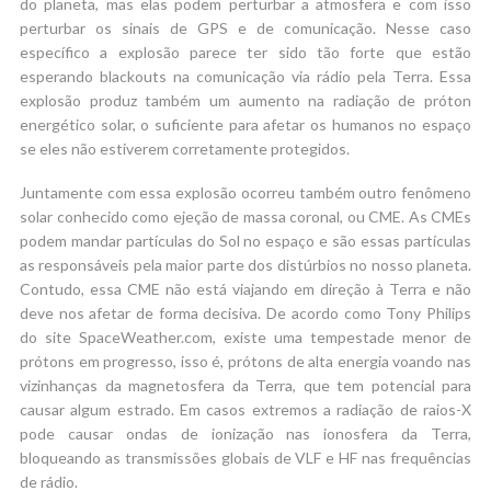
do planeta, mas elas podem perturbar a atmosfera e com isso
perturbar os sinais de GPS e de comunicação. Nesse caso
específico a explosão parece ter sido tão forte que estão
esperando blackouts na comunicação via rádio pela Terra. Essa
explosão produz também um aumento na radiação de próton
energético solar, o suficiente para afetar os humanos no espaço
se eles não estiverem corretamente protegidos.
Juntamente com essa explosão ocorreu também outro fenômeno
solar conhecido como ejeção de massa coronal, ou CME. As CMEs
podem mandar partículas do Sol no espaço e são essas partículas
as responsáveis pela maior parte dos distúrbios no nosso planeta.
Contudo, essa CME não está viajando em direção à Terra e não
deve nos afetar de forma decisiva. De acordo como Tony Philips
do site SpaceWeather.com, existe uma tempestade menor de
prótons em progresso, isso é, prótons de alta energia voando nas
vizinhanças da magnetosfera da Terra, que tem potencial para
causar algum estrado. Em casos extremos a radiação de raios-X
pode causar ondas de ionização nas ionosfera da Terra,
bloqueando as transmissões globais de VLF e HF nas frequências
de rádio.