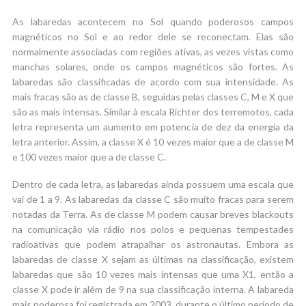
As labaredas acontecem no Sol quando poderosos campos
magnéticos no Sol e ao redor dele se reconectam. Elas são
normalmente associadas com regiões ativas, as vezes vistas como
manchas solares, onde os campos magnéticos são fortes. As
labaredas são classificadas de acordo com sua intensidade. As
mais fracas são as de classe B, seguidas pelas classes C, M e X que
são as mais intensas. Similar à escala Richter dos terremotos, cada
letra representa um aumento em potencia de dez da energia da
letra anterior. Assim, a classe X é 10 vezes maior que a de classe M
e 100 vezes maior que a de classe C.
Dentro de cada letra, as labaredas ainda possuem uma escala que
vai de 1 a 9. As labaredas da classe C são muito fracas para serem
notadas da Terra. As de classe M podem causar breves blackouts
na comunicação via rádio nos polos e pequenas tempestades
radioativas que podem atrapalhar os astronautas. Embora as
labaredas de classe X sejam as últimas na classificação, existem
labaredas que são 10 vezes mais intensas que uma X1, então a
classe X pode ir além de 9 na sua classificação interna. A labareda
mais poderosa foi registrada em 2003, durante o último período de