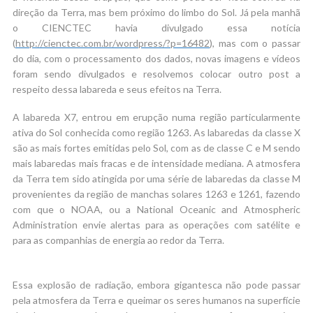
direção da Terra, mas bem próximo do limbo do Sol. Já pela manhã
o CIENCTEC havia divulgado essa notícia
(
http://cienctec.com.br/wordpress/?p=16482
), mas com o passar
do dia, com o processamento dos dados, novas imagens e vídeos
foram sendo divulgados e resolvemos colocar outro post a
respeito dessa labareda e seus efeitos na Terra.
A labareda X7, entrou em erupção numa região particularmente
ativa do Sol conhecida como região 1263. As labaredas da classe X
são as mais fortes emitidas pelo Sol, com as de classe C e M sendo
mais labaredas mais fracas e de intensidade mediana. A atmosfera
da Terra tem sido atingida por uma série de labaredas da classe M
provenientes da região de manchas solares 1263 e 1261, fazendo
com que o NOAA, ou a National Oceanic and Atmospheric
Administration envie alertas para as operações com satélite e
para as companhias de energia ao redor da Terra.
Essa explosão de radiação, embora gigantesca não pode passar
pela atmosfera da Terra e queimar os seres humanos na superfície