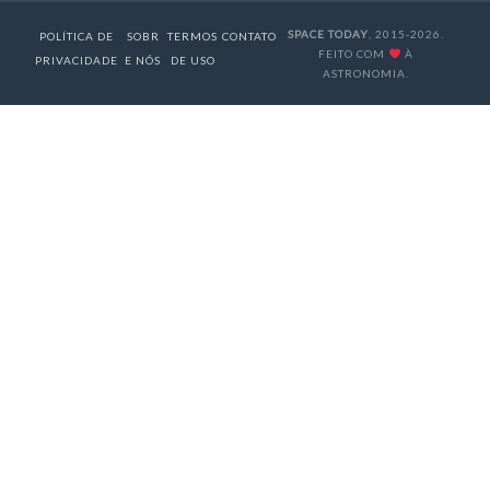
SPACE TODAY
, 2015-2026.
POLÍTICA DE
SOBR
TERMOS
CONTATO
FEITO COM
À
PRIVACIDADE
E NÓS
DE USO
ASTRONOMIA.