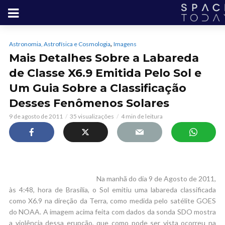
,
Astronomia, Astrofísica e Cosmologia
Imagens
Mais Detalhes Sobre a Labareda
de Classe X6.9 Emitida Pelo Sol e
Um Guia Sobre a Classificação
Desses Fenômenos Solares
9 de agosto de 2011
35 visualizações
4 min de leitura
Na manhã do dia 9 de Agosto de 2011,
às 4:48, hora de Brasília, o Sol emitiu uma labareda classificada
como X6.9 na direção da Terra, como medida pelo satélite GOES
do NOAA. A imagem acima feita com dados da sonda SDO mostra
a violência dessa erupção, que como pode ser vista ocorreu na