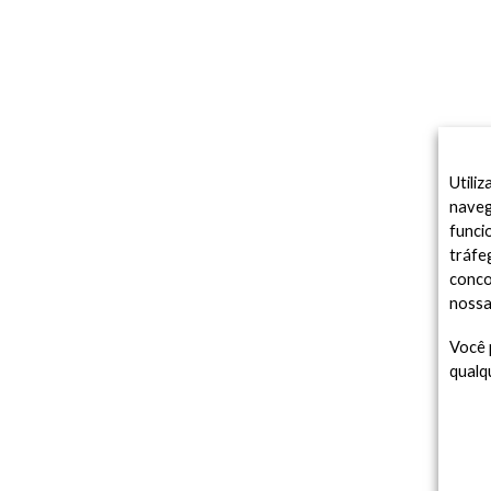
Utili
naveg
funci
tráfe
conco
noss
Você 
qualq