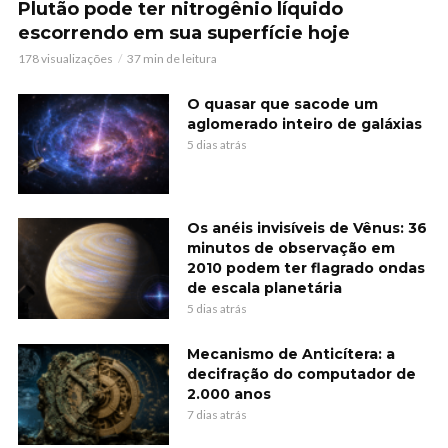
Plutão pode ter nitrogênio líquido
escorrendo em sua superfície hoje
178 visualizações
37 min de leitura
O quasar que sacode um
aglomerado inteiro de galáxias
5 dias atrás
Os anéis invisíveis de Vênus: 36
minutos de observação em
2010 podem ter flagrado ondas
de escala planetária
5 dias atrás
Mecanismo de Anticítera: a
decifração do computador de
2.000 anos
7 dias atrás