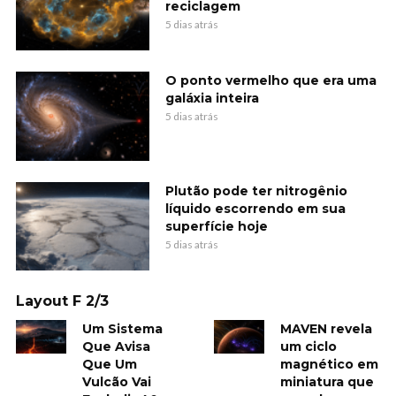
reciclagem
5 dias atrás
O ponto vermelho que era uma
galáxia inteira
5 dias atrás
Plutão pode ter nitrogênio
líquido escorrendo em sua
superfície hoje
5 dias atrás
Layout F 2/3
Um Sistema
MAVEN revela
Que Avisa
um ciclo
Que Um
magnético em
Vulcão Vai
miniatura que