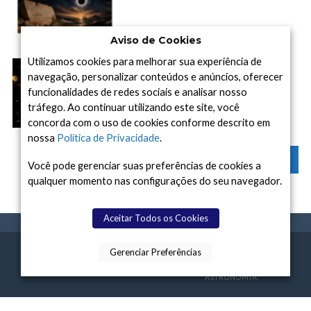
Aviso de Cookies
Utilizamos cookies para melhorar sua experiência de
Os pequenos pontos
navegação, personalizar conteúdos e anúncios, oferecer
vermelhos do James Webb
funcionalidades de redes sociais e analisar nosso
podem ser aglomerados
globulares em formação
tráfego. Ao continuar utilizando este site, você
1 semana atrás
concorda com o uso de cookies conforme descrito em
nossa
Política de Privacidade
.
1
2
3
…
2.095
Você pode gerenciar suas preferências de cookies a
qualquer momento nas configurações do seu navegador.
Aceitar Todos os Cookies
Gerenciar Preferências
SPACE TODAY
, 2015-2026.
POLÍTICA DE
SOBR
TERMOS
CONTATO
FEITO COM
À
PRIVACIDADE
E NÓS
DE USO
ASTRONOMIA.