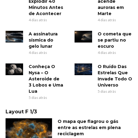
Explodir 40
acende
Minutos Antes
auroras em
de Acontecer
Marte
4 dias atrás
4 dias atrás
A assinatura
O cometa que
sísmica do
se partiu no
gelo lunar
escuro
4 dias atrás
4 dias atrás
Conheça O
O Ruído Das
Nysa – O
Estrelas Que
Asteroide de
Invade Todo O
3 Lobos e Uma
Universo
Lua
5 dias atrás
5 dias atrás
Layout F 1/3
O mapa que flagrou o gás
entre as estrelas em plena
reciclagem