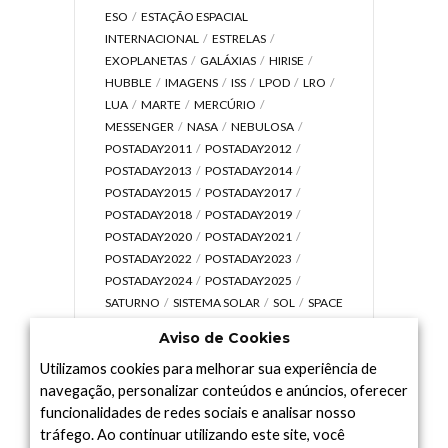
ESO
ESTAÇÃO ESPACIAL
INTERNACIONAL
ESTRELAS
EXOPLANETAS
GALÁXIAS
HIRISE
HUBBLE
IMAGENS
ISS
LPOD
LRO
LUA
MARTE
MERCÚRIO
MESSENGER
NASA
NEBULOSA
POSTADAY2011
POSTADAY2012
POSTADAY2013
POSTADAY2014
POSTADAY2015
POSTADAY2017
POSTADAY2018
POSTADAY2019
POSTADAY2020
POSTADAY2021
POSTADAY2022
POSTADAY2023
POSTADAY2024
POSTADAY2025
SATURNO
SISTEMA SOLAR
SOL
SPACE
TODAY TV
TELESCÓPIOS
TERRA
Aviso de Cookies
UNIVERSO
VÍDEO
Utilizamos cookies para melhorar sua experiência de
navegação, personalizar conteúdos e anúncios, oferecer
funcionalidades de redes sociais e analisar nosso
tráfego. Ao continuar utilizando este site, você
Arquivo