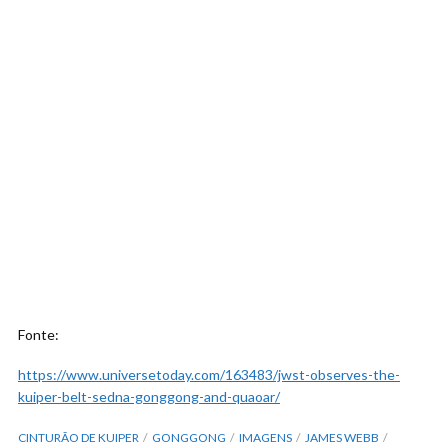
Fonte:
https://www.universetoday.com/163483/jwst-observes-the-
kuiper-belt-sedna-gonggong-and-quaoar/
CINTURÃO DE KUIPER
GONGGONG
IMAGENS
JAMES WEBB