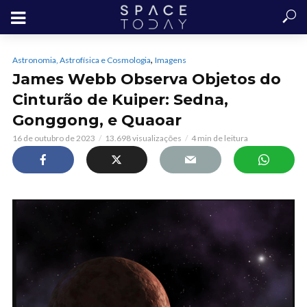
,
Astronomia, Astrofísica e Cosmologia
Imagens
James Webb Observa Objetos do
Cinturão de Kuiper: Sedna,
Gonggong, e Quaoar
16 de outubro de 2023
13.698 visualizações
4 min de leitura