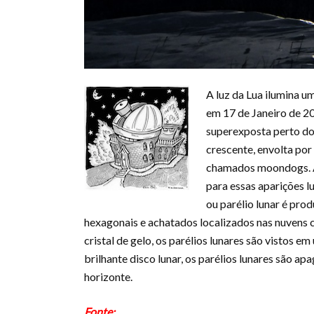
A luz da Lua ilumina u
em 17 de Janeiro de 2
superexposta perto do
crescente, envolta po
chamados moondogs. Al
para essas aparições l
ou parélio lunar é prod
hexagonais e achatados localizados nas nuvens 
cristal de gelo, os parélios lunares são vistos
brilhante disco lunar, os parélios lunares são a
horizonte.
Fonte: