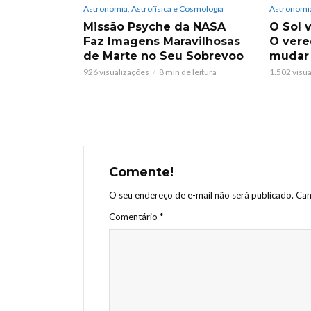
Astronomia, Astrofísica e Cosmologia
Astronomia
Missão Psyche da NASA
O Sol v
Faz Imagens Maravilhosas
O vere
de Marte no Seu Sobrevoo
mudar
926 visualizações
8 min de leitura
1.502 visu
Comente!
O seu endereço de e-mail não será publicado.
Cam
Comentário
*