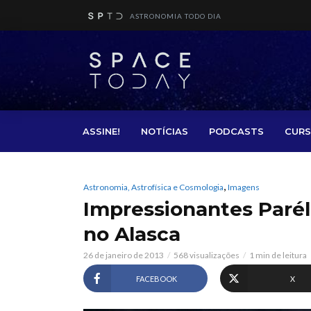
ASTRONOMIA TODO DIA
ASSINE!
NOTÍCIAS
PODCASTS
CURS
,
Astronomia, Astrofísica e Cosmologia
Imagens
Impressionantes Parél
no Alasca
26 de janeiro de 2013
568 visualizações
1 min de leitura
FACEBOOK
X