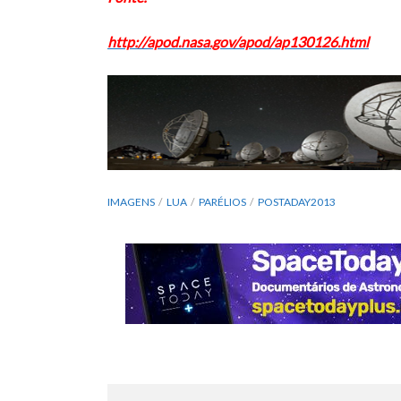
http://apod.nasa.gov/apod/ap130126.html
IMAGENS
LUA
PARÉLIOS
POSTADAY2013