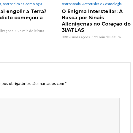
, Astrofísica e Cosmologia
Astronomia, Astrofísica e Cosmologia
ai engolir a Terra?
O Enigma Interstellar: A
dicto começou a
Busca por Sinais
Alienígenas no Coração do
3I/ATLAS
alizações
25 min de leitura
880 visualizações
22 min de leitura
pos obrigatórios são marcados com
*