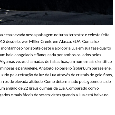
ma cena nevada nessa paisagem noturna terrestre e celeste feita
013 desde Lower Miller Creek, em Alasca, EUA. Com a luz
 montanhoso horizonte oeste é a própria Lua em sua fase quarto
r um halo congelado e flanqueada por ambos os lados pelos
gumas vezes chamadas de falsas luas, um nome mais científico
uminosas é paraselene. Análogo ao parélio (solar), um paraselene,
uzido pela refração da luz da Lua através de cristais de gelo finos,
cirros de elevada altitude. Como determinado pela geometria do
 em um ângulo de 22 graus ou mais da Lua. Comparado com o
pagados e mais fáceis de serem vistos quando a Lua está baixa no