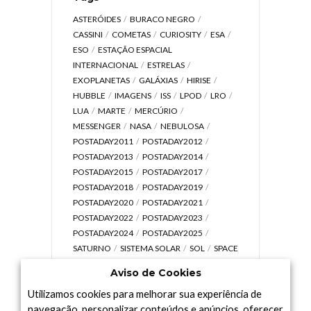
ASTERÓIDES
BURACO NEGRO
CASSINI
COMETAS
CURIOSITY
ESA
ESO
ESTAÇÃO ESPACIAL
INTERNACIONAL
ESTRELAS
EXOPLANETAS
GALÁXIAS
HIRISE
HUBBLE
IMAGENS
ISS
LPOD
LRO
LUA
MARTE
MERCÚRIO
MESSENGER
NASA
NEBULOSA
POSTADAY2011
POSTADAY2012
POSTADAY2013
POSTADAY2014
POSTADAY2015
POSTADAY2017
POSTADAY2018
POSTADAY2019
POSTADAY2020
POSTADAY2021
POSTADAY2022
POSTADAY2023
POSTADAY2024
POSTADAY2025
SATURNO
SISTEMA SOLAR
SOL
SPACE
TODAY TV
TELESCÓPIOS
TERRA
Aviso de Cookies
UNIVERSO
VÍDEO
Utilizamos cookies para melhorar sua experiência de
navegação, personalizar conteúdos e anúncios, oferecer