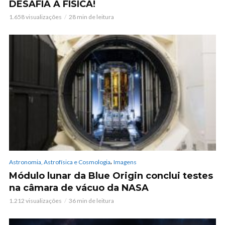
DESAFIA A FÍSICA!
1.658 visualizações
28 min de leitura
,
Astronomia, Astrofísica e Cosmologia
Imagens
Módulo lunar da Blue Origin conclui testes
na câmara de vácuo da NASA
1.212 visualizações
36 min de leitura