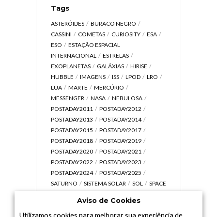
Tags
ASTERÓIDES
BURACO NEGRO
CASSINI
COMETAS
CURIOSITY
ESA
ESO
ESTAÇÃO ESPACIAL
INTERNACIONAL
ESTRELAS
EXOPLANETAS
GALÁXIAS
HIRISE
HUBBLE
IMAGENS
ISS
LPOD
LRO
LUA
MARTE
MERCÚRIO
MESSENGER
NASA
NEBULOSA
POSTADAY2011
POSTADAY2012
POSTADAY2013
POSTADAY2014
POSTADAY2015
POSTADAY2017
POSTADAY2018
POSTADAY2019
POSTADAY2020
POSTADAY2021
POSTADAY2022
POSTADAY2023
POSTADAY2024
POSTADAY2025
SATURNO
SISTEMA SOLAR
SOL
SPACE
TODAY TV
TELESCÓPIOS
TERRA
Aviso de Cookies
UNIVERSO
VÍDEO
Utilizamos cookies para melhorar sua experiência de