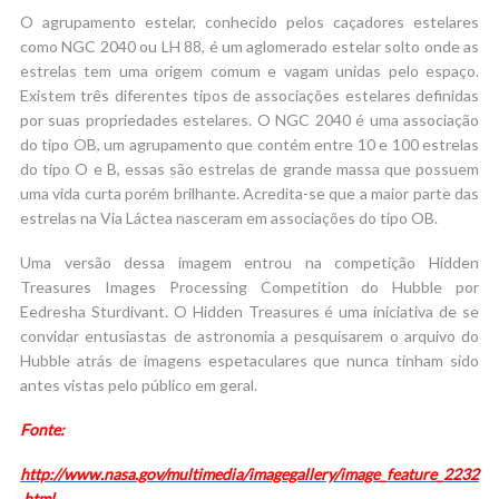
O agrupamento estelar, conhecido pelos caçadores estelares
como NGC 2040 ou LH 88, é um aglomerado estelar solto onde as
estrelas tem uma origem comum e vagam unidas pelo espaço.
Existem três diferentes tipos de associações estelares definidas
por suas propriedades estelares. O NGC 2040 é uma associação
do tipo OB, um agrupamento que contém entre 10 e 100 estrelas
do tipo O e B, essas são estrelas de grande massa que possuem
uma vida curta porém brilhante. Acredita-se que a maior parte das
estrelas na Via Láctea nasceram em associações do tipo OB.
Uma versão dessa imagem entrou na competição Hidden
Treasures Images Processing Competition do Hubble por
Eedresha Sturdivant. O Hidden Treasures é uma iniciativa de se
convidar entusiastas de astronomia a pesquisarem o arquivo do
Hubble atrás de imagens espetaculares que nunca tinham sido
antes vistas pelo público em geral.
Fonte:
http://www.nasa.gov/multimedia/imagegallery/image_feature_2232
.html