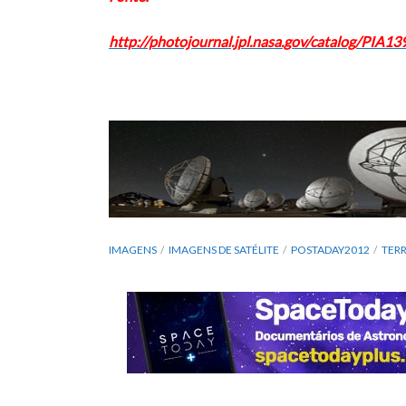
http://photojournal.jpl.nasa.gov/catalog/PIA13
IMAGENS
IMAGENS DE SATÉLITE
POSTADAY2012
TER