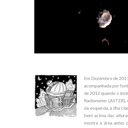
Em Dezembro de 2011, 
acompanhada por fontes
de 2012 quando o ins
Radiometer (ASTER), q
da esquerda, a ilha cl
bem acima das alturas
mostra a área antes d