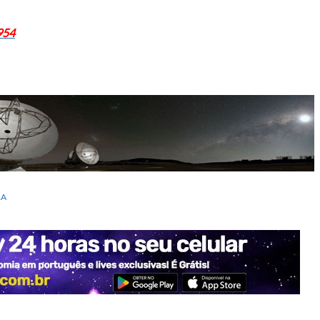
954
RA