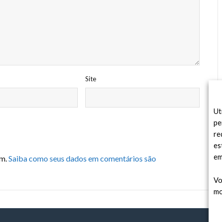
Site
Ut
pe
re
es
em
am.
Saiba como seus dados em comentários são
Vo
mo