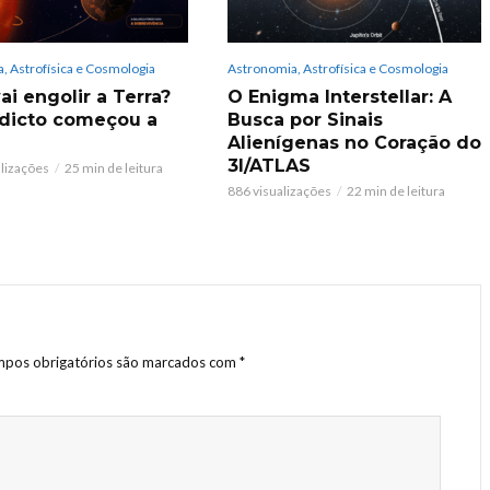
, Astrofísica e Cosmologia
Astronomia, Astrofísica e Cosmologia
ai engolir a Terra?
O Enigma Interstellar: A
dicto começou a
Busca por Sinais
Alienígenas no Coração do
3I/ATLAS
alizações
25 min de leitura
886 visualizações
22 min de leitura
pos obrigatórios são marcados com
*