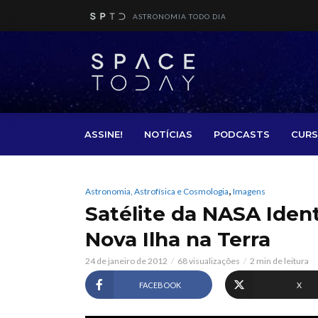
ASTRONOMIA TODO DIA
ASSINE!
NOTÍCIAS
PODCASTS
CURS
,
Astronomia, Astrofísica e Cosmologia
Imagens
Satélite da NASA Iden
Nova Ilha na Terra
24 de janeiro de 2012
68 visualizações
2 min de leitura
FACEBOOK
X