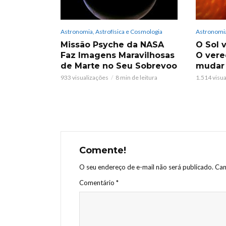
Astronomia, Astrofísica e Cosmologia
Astronomia
Missão Psyche da NASA
O Sol v
Faz Imagens Maravilhosas
O vere
de Marte no Seu Sobrevoo
mudar
933 visualizações
8 min de leitura
1.514 visu
Comente!
O seu endereço de e-mail não será publicado.
Cam
Comentário
*