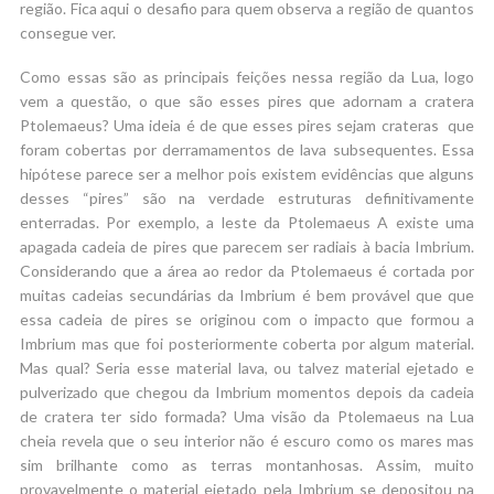
região. Fica aqui o desafio para quem observa a região de quantos
consegue ver.
Como essas são as principais feições nessa região da Lua, logo
vem a questão, o que são esses pires que adornam a cratera
Ptolemaeus? Uma ideia é de que esses pires sejam crateras que
foram cobertas por derramamentos de lava subsequentes. Essa
hipótese parece ser a melhor pois existem evidências que alguns
desses “pires” são na verdade estruturas definitivamente
enterradas. Por exemplo, a leste da Ptolemaeus A existe uma
apagada cadeia de pires que parecem ser radiais à bacia Imbrium.
Considerando que a área ao redor da Ptolemaeus é cortada por
muitas cadeias secundárias da Imbrium é bem provável que que
essa cadeia de pires se originou com o impacto que formou a
Imbrium mas que foi posteriormente coberta por algum material.
Mas qual? Seria esse material lava, ou talvez material ejetado e
pulverizado que chegou da Imbrium momentos depois da cadeia
de cratera ter sido formada? Uma visão da Ptolemaeus na Lua
cheia revela que o seu interior não é escuro como os mares mas
sim brilhante como as terras montanhosas. Assim, muito
provavelmente o material ejetado pela Imbrium se depositou na