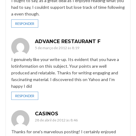
I ought to say, as a great deal as I enjoyed reading what you
had to say, I couldnt support but lose track of time following
a even though.
RESPONDER
ADVANCE RESTAURANT F
5 de março de 2012 às 8:19
I genuinely like your write-up. Its evident that you have a
lotinformation on this subject. Your points are well
produced and relatable. Thanks for writing engaging and
fascinating material. I discovered this on Yahoo and I’m
happy I did
RESPONDER
CASINOS
28 de abril de 2012 às 8:46
Thanks for one's marvelous posting! I certainly enjoyed