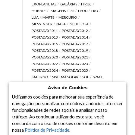
EXOPLANETAS
GALÁXIAS
HIRISE
HUBBLE
IMAGENS
ISS
LPOD
LRO
LUA
MARTE
MERCÚRIO
MESSENGER
NASA
NEBULOSA
POSTADAY2011
POSTADAY2012
POSTADAY2013
POSTADAY2014
POSTADAY2015
POSTADAY2017
POSTADAY2018
POSTADAY2019
POSTADAY2020
POSTADAY2021
POSTADAY2022
POSTADAY2023
POSTADAY2024
POSTADAY2025
SATURNO
SISTEMA SOLAR
SOL
SPACE
TODAY TV
TELESCÓPIOS
TERRA
Aviso de Cookies
UNIVERSO
VÍDEO
Utilizamos cookies para melhorar sua experiência de
navegação, personalizar conteúdos e anúncios, oferecer
funcionalidades de redes sociais e analisar nosso
tráfego. Ao continuar utilizando este site, você
Arquivo
concorda com o uso de cookies conforme descrito em
Arquivo
nossa
Política de Privacidade
.