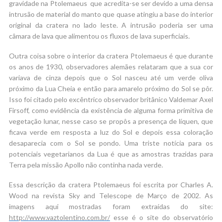
gravidade na Ptolemaeus que acredita-se ser devido a uma densa
intrusão de material do manto que quase atingiu a base do interior
original da cratera no lado leste. A intrusão poderia ser uma
câmara de lava que alimentou os fluxos de lava superficiais.
Outra coisa sobre o interior da cratera Ptolemaeus é que durante
os anos de 1930, observadores alemães relataram que a sua cor
variava de cinza depois que o Sol nasceu até um verde oliva
próximo da Lua Cheia e então para amarelo próximo do Sol se pôr.
Isso foi citado pelo excêntrico observador britânico Valdemar Axel
Firsoff, como evidência da existência de alguma forma primitiva de
vegetação lunar, nesse caso se propôs a presença de líquen, que
ficava verde em resposta a luz do Sol e depois essa coloração
desaparecia com o Sol se pondo. Uma triste notícia para os
potenciais vegetarianos da Lua é que as amostras trazidas para
Terra pela missão Apollo não continha nada verde.
Essa descrição da cratera Ptolemaeus foi escrita por Charles A.
Wood na revista Sky and Telescope de Março de 2002. As
imagens aqui mostradas foram extraídas do site:
http://www.vaztolentino.com.br/
esse é o site do observatório