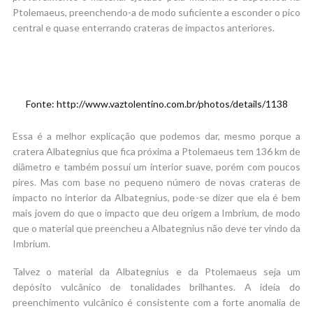
Ptolemaeus, preenchendo-a de modo suficiente a esconder o pico
central e quase enterrando crateras de impactos anteriores.
Fonte: http://www.vaztolentino.com.br/photos/details/1138
Essa é a melhor explicação que podemos dar, mesmo porque a
cratera Albategnius que fica próxima a Ptolemaeus tem 136 km de
diâmetro e também possui um interior suave, porém com poucos
pires. Mas com base no pequeno número de novas crateras de
impacto no interior da Albategnius, pode-se dizer que ela é bem
mais jovem do que o impacto que deu origem a Imbrium, de modo
que o material que preencheu a Albategnius não deve ter vindo da
Imbrium.
Talvez o material da Albategnius e da Ptolemaeus seja um
depósito vulcânico de tonalidades brilhantes. A ideia do
preenchimento vulcânico é consistente com a forte anomalia de