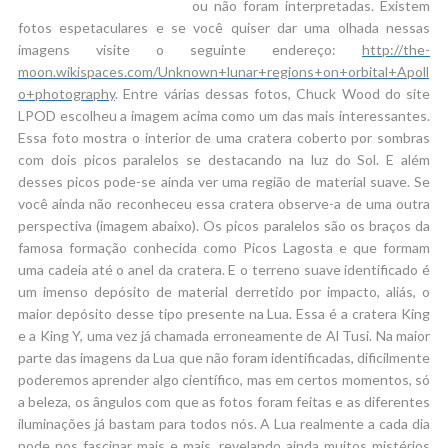
ou não foram interpretadas. Existem
fotos espetaculares e se você quiser dar uma olhada nessas
imagens visite o seguinte endereço:
http://the-
moon.wikispaces.com/Unknown+lunar+regions+on+orbital+Apoll
o+photography
. Entre várias dessas fotos, Chuck Wood do site
LPOD escolheu a imagem acima como um das mais interessantes.
Essa foto mostra o interior de uma cratera coberto por sombras
com dois picos paralelos se destacando na luz do Sol. E além
desses picos pode-se ainda ver uma região de material suave. Se
você ainda não reconheceu essa cratera observe-a de uma outra
perspectiva (imagem abaixo). Os picos paralelos são os braços da
famosa formação conhecida como Picos Lagosta e que formam
uma cadeia até o anel da cratera. E o terreno suave identificado é
um imenso depósito de material derretido por impacto, aliás, o
maior depósito desse tipo presente na Lua. Essa é a cratera King
e a King Y, uma vez já chamada erroneamente de Al Tusi. Na maior
parte das imagens da Lua que não foram identificadas, dificilmente
poderemos aprender algo científico, mas em certos momentos, só
a beleza, os ângulos com que as fotos foram feitas e as diferentes
iluminações já bastam para todos nós. A Lua realmente a cada dia
pode nos fascinar mais e mais, revelando ainda muitos mistérios