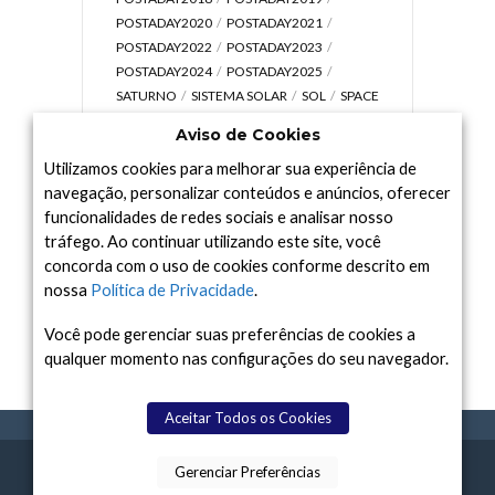
POSTADAY2020
POSTADAY2021
POSTADAY2022
POSTADAY2023
POSTADAY2024
POSTADAY2025
SATURNO
SISTEMA SOLAR
SOL
SPACE
TODAY TV
TELESCÓPIOS
TERRA
Aviso de Cookies
UNIVERSO
VÍDEO
Utilizamos cookies para melhorar sua experiência de
navegação, personalizar conteúdos e anúncios, oferecer
funcionalidades de redes sociais e analisar nosso
tráfego. Ao continuar utilizando este site, você
Arquivo
concorda com o uso de cookies conforme descrito em
Arquivo
nossa
Política de Privacidade
.
Você pode gerenciar suas preferências de cookies a
qualquer momento nas configurações do seu navegador.
Aceitar Todos os Cookies
Gerenciar Preferências
SPACE TODAY
, 2015-2026.
POLÍTICA DE
SOBR
TERMOS
CONTATO
FEITO COM
À