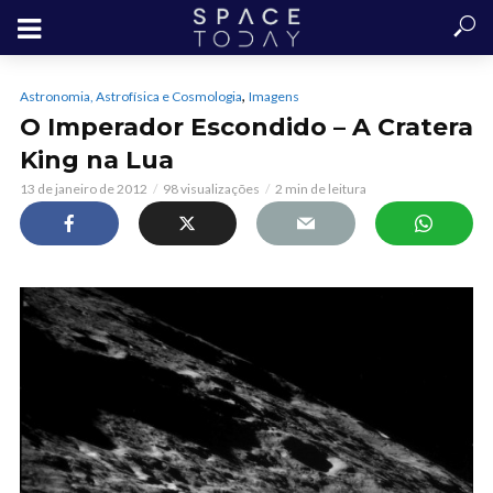
,
Astronomia, Astrofísica e Cosmologia
Imagens
O Imperador Escondido – A Cratera
King na Lua
13 de janeiro de 2012
98 visualizações
2 min de leitura