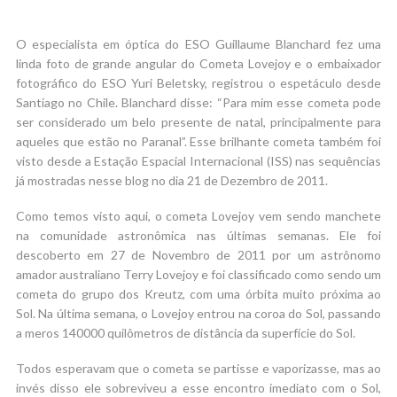
O especialista em óptica do ESO Guillaume Blanchard fez uma
linda foto de grande angular do Cometa Lovejoy e o embaixador
fotográfico do ESO Yuri Beletsky, registrou o espetáculo desde
Santiago no Chile. Blanchard disse: “Para mim esse cometa pode
ser considerado um belo presente de natal, principalmente para
aqueles que estão no Paranal”. Esse brilhante cometa também foi
visto desde a Estação Espacial Internacional (ISS) nas sequências
já mostradas nesse blog no dia 21 de Dezembro de 2011.
Como temos visto aqui, o cometa Lovejoy vem sendo manchete
na comunidade astronômica nas últimas semanas. Ele foi
descoberto em 27 de Novembro de 2011 por um astrônomo
amador australiano Terry Lovejoy e foi classificado como sendo um
cometa do grupo dos Kreutz, com uma órbita muito próxima ao
Sol. Na última semana, o Lovejoy entrou na coroa do Sol, passando
a meros 140000 quilômetros de distância da superfície do Sol.
Todos esperavam que o cometa se partisse e vaporizasse, mas ao
invés disso ele sobreviveu a esse encontro imediato com o Sol,