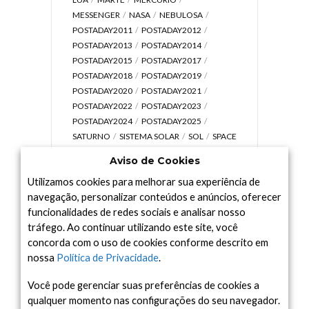
MESSENGER
NASA
NEBULOSA
POSTADAY2011
POSTADAY2012
POSTADAY2013
POSTADAY2014
POSTADAY2015
POSTADAY2017
POSTADAY2018
POSTADAY2019
POSTADAY2020
POSTADAY2021
POSTADAY2022
POSTADAY2023
POSTADAY2024
POSTADAY2025
SATURNO
SISTEMA SOLAR
SOL
SPACE
TODAY TV
TELESCÓPIOS
TERRA
Aviso de Cookies
UNIVERSO
VÍDEO
Utilizamos cookies para melhorar sua experiência de
navegação, personalizar conteúdos e anúncios, oferecer
funcionalidades de redes sociais e analisar nosso
tráfego. Ao continuar utilizando este site, você
Arquivo
concorda com o uso de cookies conforme descrito em
Arquivo
nossa
Política de Privacidade
.
Você pode gerenciar suas preferências de cookies a
qualquer momento nas configurações do seu navegador.