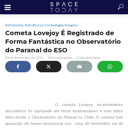
,
Astronomia, Astrofísica e Cosmologia
Imagens
Cometa Lovejoy É Registrado de
Forma Fantástica no Observatório
do Paranal do ESO
25 de dezembro de 2011
50 visualizações
3 min de leitura
O cometa Lovejoy, recentemente
descoberto foi capturado em fotos espetaculares e num vídeo
feito desde o Observatório do Paranal no Chile. O cometa tem
aparecido de forma sensacional nos céus do hemisfério sul da