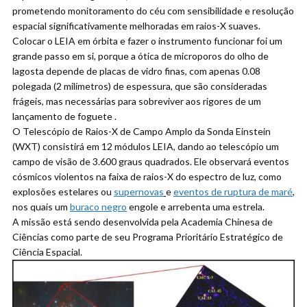
prometendo monitoramento do céu com sensibilidade e resolução
espacial significativamente melhoradas em raios-X suaves.
Colocar o LEIA em órbita e fazer o instrumento funcionar foi um
grande passo em si, porque a ótica de microporos do olho de
lagosta depende de placas de vidro finas, com apenas 0.08
polegada (2 milímetros) de espessura, que são consideradas
frágeis, mas necessárias para sobreviver aos rigores de um
lançamento de foguete .
O Telescópio de Raios-X de Campo Amplo da Sonda Einstein
(WXT) consistirá em 12 módulos LEIA, dando ao telescópio um
campo de visão de 3.600 graus quadrados. Ele observará eventos
cósmicos violentos na faixa de raios-X do espectro de luz, como
explosões estelares ou
supernovas
e
eventos de ruptura de maré
,
nos quais um
buraco negro
engole e arrebenta uma estrela.
A missão está sendo desenvolvida pela Academia Chinesa de
Ciências como parte de seu Programa Prioritário Estratégico de
Ciência Espacial.