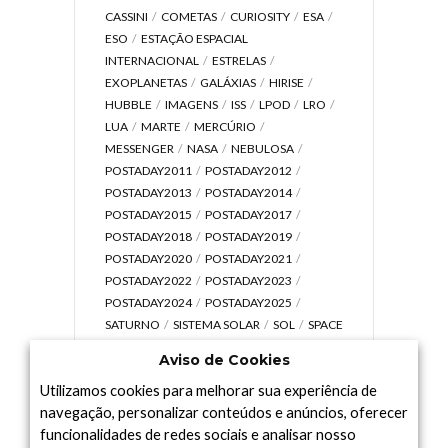
CASSINI
COMETAS
CURIOSITY
ESA
ESO
ESTAÇÃO ESPACIAL
INTERNACIONAL
ESTRELAS
EXOPLANETAS
GALÁXIAS
HIRISE
HUBBLE
IMAGENS
ISS
LPOD
LRO
LUA
MARTE
MERCÚRIO
MESSENGER
NASA
NEBULOSA
POSTADAY2011
POSTADAY2012
POSTADAY2013
POSTADAY2014
POSTADAY2015
POSTADAY2017
POSTADAY2018
POSTADAY2019
POSTADAY2020
POSTADAY2021
POSTADAY2022
POSTADAY2023
POSTADAY2024
POSTADAY2025
SATURNO
SISTEMA SOLAR
SOL
SPACE
TODAY TV
TELESCÓPIOS
TERRA
Aviso de Cookies
UNIVERSO
VÍDEO
Utilizamos cookies para melhorar sua experiência de
navegação, personalizar conteúdos e anúncios, oferecer
funcionalidades de redes sociais e analisar nosso