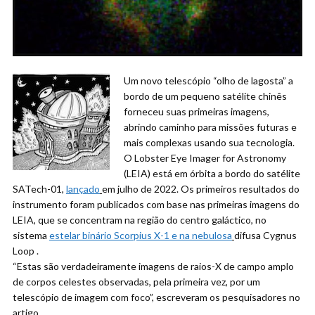
Um novo telescópio “olho de lagosta” a
bordo de um pequeno satélite chinês
forneceu suas primeiras imagens,
abrindo caminho para missões futuras e
mais complexas usando sua tecnologia.
O Lobster Eye Imager for Astronomy
(LEIA) está em órbita a bordo do satélite
SATech-01,
lançado
em julho de 2022. Os primeiros resultados do
instrumento foram publicados com base nas primeiras imagens do
LEIA, que se concentram na região do centro galáctico, no
sistema
estelar binário Scorpius X-1 e na
nebulosa
difusa Cygnus
Loop .
“Estas são verdadeiramente imagens de raios-X de campo amplo
de corpos celestes observadas, pela primeira vez, por um
telescópio de imagem com foco”, escreveram os pesquisadores no
artigo.