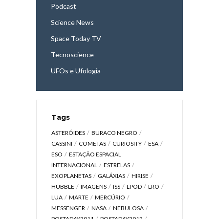
Podcast
Science News
Space Today TV
Tecnoscience
UFOs e Ufologia
Tags
ASTERÓIDES
BURACO NEGRO
CASSINI
COMETAS
CURIOSITY
ESA
ESO
ESTAÇÃO ESPACIAL
INTERNACIONAL
ESTRELAS
EXOPLANETAS
GALÁXIAS
HIRISE
HUBBLE
IMAGENS
ISS
LPOD
LRO
LUA
MARTE
MERCÚRIO
MESSENGER
NASA
NEBULOSA
POSTADAY2011
POSTADAY2012