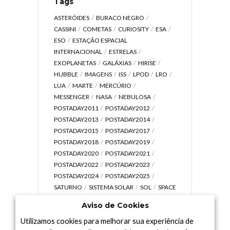
Tags
ASTERÓIDES
BURACO NEGRO
CASSINI
COMETAS
CURIOSITY
ESA
ESO
ESTAÇÃO ESPACIAL
INTERNACIONAL
ESTRELAS
EXOPLANETAS
GALÁXIAS
HIRISE
HUBBLE
IMAGENS
ISS
LPOD
LRO
LUA
MARTE
MERCÚRIO
MESSENGER
NASA
NEBULOSA
POSTADAY2011
POSTADAY2012
POSTADAY2013
POSTADAY2014
POSTADAY2015
POSTADAY2017
POSTADAY2018
POSTADAY2019
POSTADAY2020
POSTADAY2021
POSTADAY2022
POSTADAY2023
POSTADAY2024
POSTADAY2025
SATURNO
SISTEMA SOLAR
SOL
SPACE
TODAY TV
TELESCÓPIOS
TERRA
Aviso de Cookies
UNIVERSO
VÍDEO
Utilizamos cookies para melhorar sua experiência de