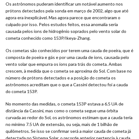
Os astrônomos puderam identificar um notável aumento nos
prótons detectados pela sonda em março de 2002, algo que até
agora era inexplicável. Mas agora parece que encontraram o
culpado por isso. Pelos estudos feitos, essa anomalia seria
causada pelos íons de hidrogênio soprados pelo vento solar do
cometa conhecido como 153P/Ikeya-Zhang.
Os cometas são conhecidos por terem uma cauda de poeira, que é
composta de poeira e gás e por uma cauda de íons, causada pelo
vento solar que empurra os íons para trás do cometa. Ambas
crescem, à medida que o cometa se aproxima do Sol. Com base no
número de prótons detectados e a posição do cometa os
astrônomos acreditam que o que a Cassini detectou foi a cauda
do cometa 153P.
No momento das medidas, o cometa 153P estava a 6.5 UA de
distância da Cassini, mas como o cometa segue uma órbita
curvada ao redor do Sol, os astrônomos estimam que a cauda teria
no mínimo 7.5 UA de extensão, ou seja, mais de 1 bilhão de
quilômetros. Se isso se confirmar será a maior cauda de cometa já
detectada no Sistema Solar, o recorde anterior pertencia à cauda