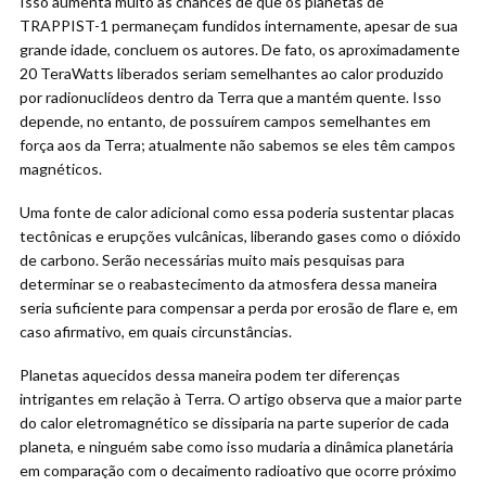
Isso aumenta muito as chances de que os planetas de
TRAPPIST-1 permaneçam fundidos internamente, apesar de sua
grande idade, concluem os autores. De fato, os aproximadamente
20 TeraWatts liberados seriam semelhantes ao calor produzido
por radionuclídeos dentro da Terra que a mantém quente. Isso
depende, no entanto, de possuírem campos semelhantes em
força aos da Terra; atualmente não sabemos se eles têm campos
magnéticos.
Uma fonte de calor adicional como essa poderia sustentar placas
tectônicas e erupções vulcânicas, liberando gases como o dióxido
de carbono. Serão necessárias muito mais pesquisas para
determinar se o reabastecimento da atmosfera dessa maneira
seria suficiente para compensar a perda por erosão de flare e, em
caso afirmativo, em quais circunstâncias.
Planetas aquecidos dessa maneira podem ter diferenças
intrigantes em relação à Terra. O artigo observa que a maior parte
do calor eletromagnético se dissiparia na parte superior de cada
planeta, e ninguém sabe como isso mudaria a dinâmica planetária
em comparação com o decaimento radioativo que ocorre próximo