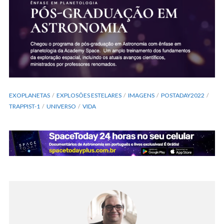
EXOPLANETAS
EXPLOSÕES ESTELARES
IMAGENS
POSTADAY2022
TRAPPIST-1
UNIVERSO
VIDA