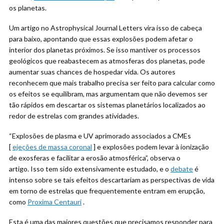
os planetas.
Um artigo no Astrophysical Journal Letters vira isso de cabeça
para baixo, apontando que essas explosões podem afetar o
interior dos planetas próximos. Se isso mantiver os processos
geológicos que reabastecem as atmosferas dos planetas, pode
aumentar suas chances de hospedar vida. Os autores
reconhecem que mais trabalho precisa ser feito para calcular como
os efeitos se equilibram, mas argumentam que não devemos ser
tão rápidos em descartar os sistemas planetários localizados ao
redor de estrelas com grandes atividades.
“Explosões de plasma e UV aprimorado associados a CMEs
[
ejeções de massa coronal
] e explosões podem levar à ionização
de exosferas e facilitar a erosão atmosférica”, observa o
artigo. Isso tem sido extensivamente estudado, e o
debate
é
intenso sobre se tais efeitos descartariam as perspectivas de vida
em torno de estrelas que frequentemente entram em erupção,
como
Proxima Centauri
.
Esta é uma das maiores questões que precisamos responder para