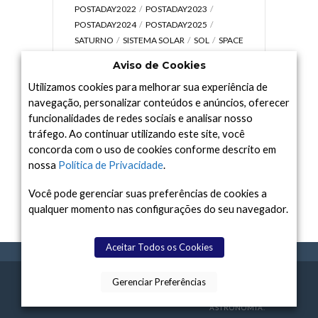
POSTADAY2022
POSTADAY2023
POSTADAY2024
POSTADAY2025
SATURNO
SISTEMA SOLAR
SOL
SPACE
TODAY TV
TELESCÓPIOS
TERRA
Aviso de Cookies
UNIVERSO
VÍDEO
Utilizamos cookies para melhorar sua experiência de
navegação, personalizar conteúdos e anúncios, oferecer
funcionalidades de redes sociais e analisar nosso
tráfego. Ao continuar utilizando este site, você
Arquivo
concorda com o uso de cookies conforme descrito em
Arquivo
nossa
Política de Privacidade
.
Você pode gerenciar suas preferências de cookies a
qualquer momento nas configurações do seu navegador.
Aceitar Todos os Cookies
Gerenciar Preferências
SPACE TODAY
, 2015-2026.
POLÍTICA DE
SOBR
TERMOS
CONTATO
FEITO COM
À
PRIVACIDADE
E NÓS
DE USO
ASTRONOMIA.