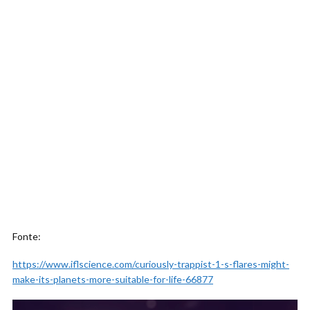
Fonte:
https://www.iflscience.com/curiously-trappist-1-s-flares-might-
make-its-planets-more-suitable-for-life-66877