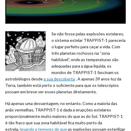
Se não fosse pelas explosões estelares,
o sistema estelar TRAPPIST-1 pareceria
o lugar perfeito para caçar a vida. Com
três planetas rochosos na “zona
habitável”, onde as temperaturas são
adequadas para a água líquida, os
mundos de TRAPPIST-1 fascinam os
astrobiólogos desde
a sua descoberta
. A apenas 39 anos-luz da
Terra, também está perto o suficiente para que os telescópios
possam em breve ver esses planetas diretamente.
Há apenas uma desvantagem, no entanto. Como a maioria das
anãs vermelhas, TRAPPIST-1 é dada a erupções estelares
proporcionalmente muito maiores do que as do Sol. TRAPPIST-1
é tão fraco que sua zona habitável fica muito perto da
estrela,
levando a temores de que
as explosões possam esterilizar