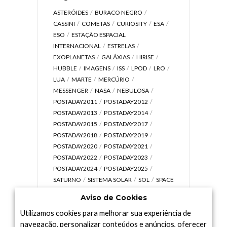
ASTERÓIDES
BURACO NEGRO
CASSINI
COMETAS
CURIOSITY
ESA
ESO
ESTAÇÃO ESPACIAL
INTERNACIONAL
ESTRELAS
EXOPLANETAS
GALÁXIAS
HIRISE
HUBBLE
IMAGENS
ISS
LPOD
LRO
LUA
MARTE
MERCÚRIO
MESSENGER
NASA
NEBULOSA
POSTADAY2011
POSTADAY2012
POSTADAY2013
POSTADAY2014
POSTADAY2015
POSTADAY2017
POSTADAY2018
POSTADAY2019
POSTADAY2020
POSTADAY2021
POSTADAY2022
POSTADAY2023
POSTADAY2024
POSTADAY2025
SATURNO
SISTEMA SOLAR
SOL
SPACE
TODAY TV
TELESCÓPIOS
TERRA
Aviso de Cookies
UNIVERSO
VÍDEO
Utilizamos cookies para melhorar sua experiência de
navegação, personalizar conteúdos e anúncios, oferecer