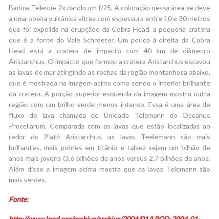
Barlow Televue 2x dando um f/25. A coloração nessa área se deve
a uma poeira vulcânica vítrea com espessura entre 10 e 30 metros
que foi expelida na erupçãoo da Cobra Head, a pequena cratera
que é a fonte do Vale Schroeter. Um pouco à direita da Cobra
Head está a cratera de impacto com 40 km de diâmetro
Aristarchus. O impacto que formou a cratera Aristarchus escavou
as lavas de mar atingindo as rochas da região montanhosa abaixo,
que é mostrada na imagem acima como sendo o interior brilhante
da cratera. A porção superior esquerda da imagem mostra outra
região com um brilho verde menos intenso. Essa é uma área de
fluxo de lava chamada de Unidade Telemann do Oceanus
Procellarum. Comparada com as lavas que estão localizadas ao
redor do Platô Aristarchus, as lavas Teelemann são mais
brilhantes, mais pobres em titânio e talvez sejam um bilhão de
anos mais jovens (3.6 bilhões de anos versus 2.7 bilhões de anos.
Além disso a imagem acima mostra que as lavas Telemann são
mais verdes.
Fonte:
http://www.lpod.org/archive/archive/2004/01/LPOD-2004-01-