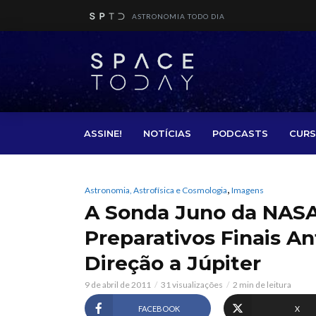
ASTRONOMIA TODO DIA
ASSINE!
NOTÍCIAS
PODCASTS
CURS
,
Astronomia, Astrofísica e Cosmologia
Imagens
A Sonda Juno da NASA 
Preparativos Finais A
Direção a Júpiter
9 de abril de 2011
31 visualizações
2 min de leitura
FACEBOOK
X