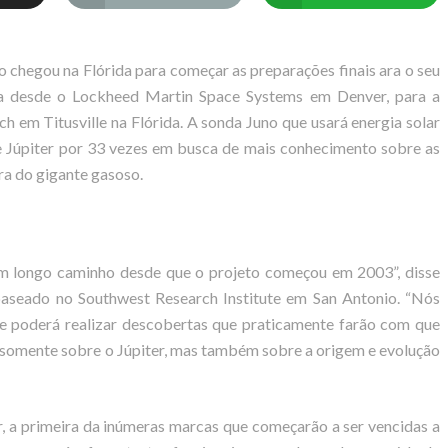
 chegou na Flórida para começar as preparações finais ara o seu
da desde o Lockheed Martin Space Systems em Denver, para a
h em Titusville na Flórida. A sonda Juno que usará energia solar
de Júpiter por 33 vezes em busca de mais conhecimento sobre as
ra do gigante gasoso.
um longo caminho desde que o projeto começou em 2003”, disse
 baseado no Southwest Research Institute em San Antonio. “Nós
e poderá realizar descobertas que praticamente farão com que
o somente sobre o Júpiter, mas também sobre a origem e evolução
, a primeira da inúmeras marcas que começarão a ser vencidas a