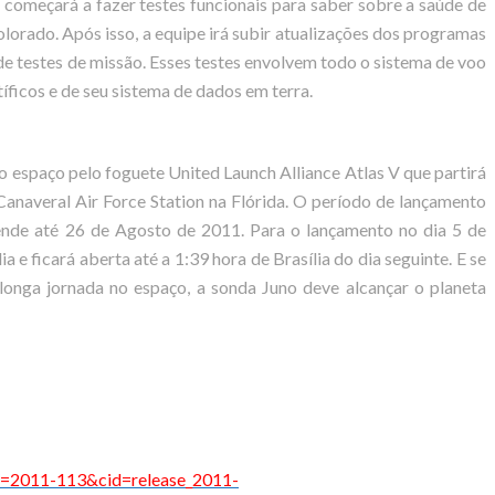
o começará a fazer testes funcionais para saber sobre a saúde de
orado. Após isso, a equipe irá subir atualizações dos programas
 de testes de missão. Esses testes envolvem todo o sistema de voo
ficos e de seu sistema de dados em terra.
ao espaço pelo foguete United Launch Alliance Atlas V que partirá
naveral Air Force Station na Flórida. O período de lançamento
ende até 26 de Agosto de 2011. Para o lançamento no dia 5 de
ia e ficará aberta até a 1:39 hora de Brasília do dia seguinte. E se
longa jornada no espaço, a sonda Juno deve alcançar o planeta
se=2011-113&cid=release_2011-