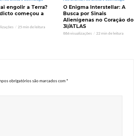
ai engolir a Terra?
O Enigma Interstellar: A
dicto começou a
Busca por Sinais
Alienígenas no Coração do
3I/ATLAS
alizações
25 min de leitura
886 visualizações
22 min de leitura
pos obrigatórios são marcados com
*