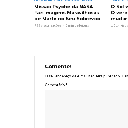
Missão Psyche da NASA
O Sol v
Faz Imagens Maravilhosas
O vere
de Marte no Seu Sobrevoo
mudar
933 visualizações
8 min de leitura
1.514 visu
Comente!
O seu endereço de e-mail não será publicado.
Cam
Comentário
*