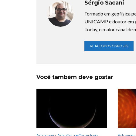
Sérgio Sacani
Formado em geofísica pe
UNICAMP e doutor em ge
Today, o maior canal de n
VEJA TODOS OS POSTS
Você também deve gostar
Astronomia, Astrofísica e Cosmologia
Astronomia