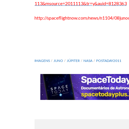
113&msource=2011113&tr=y&auid=8128363
http://spaceflightnow.com/news/n1104/08juno
IMAGENS
JUNO
JÚPITER
NASA
POSTADAY2011