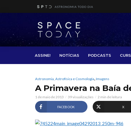
ASTRONOMIA TODO DIA
ASSINE!
NOTÍCIAS
PODCASTS
CURS
,
Astronomia, Astrofísica e Cosmologia
Imagens
A Primavera na Baía d
1 de maio de 2013
39 visualizações
2 min de leitura
FACEBOOK
X