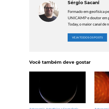
Sérgio Sacani
Formado em geofísica pe
UNICAMP e doutor em ge
Today, o maior canal de n
VEJA TODOS OS POSTS
Você também deve gostar
Astronomia, Astrofísica e Cosmologia
Astronomia