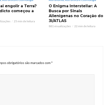
ai engolir a Terra?
O Enigma Interstellar: A
dicto começou a
Busca por Sinais
Alienígenas no Coração do
3I/ATLAS
alizações
25 min de leitura
881 visualizações
22 min de leitura
pos obrigatórios são marcados com
*