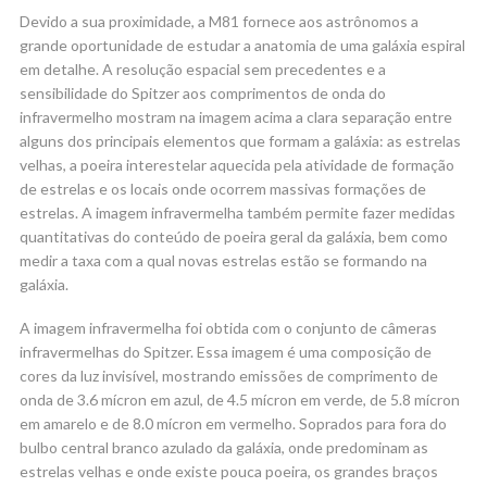
Devido a sua proximidade, a M81 fornece aos astrônomos a
grande oportunidade de estudar a anatomia de uma galáxia espiral
em detalhe. A resolução espacial sem precedentes e a
sensibilidade do Spitzer aos comprimentos de onda do
infravermelho mostram na imagem acima a clara separação entre
alguns dos principais elementos que formam a galáxia: as estrelas
velhas, a poeira interestelar aquecida pela atividade de formação
de estrelas e os locais onde ocorrem massivas formações de
estrelas. A imagem infravermelha também permite fazer medidas
quantitativas do conteúdo de poeira geral da galáxia, bem como
medir a taxa com a qual novas estrelas estão se formando na
galáxia.
A imagem infravermelha foi obtida com o conjunto de câmeras
infravermelhas do Spitzer. Essa imagem é uma composição de
cores da luz invisível, mostrando emissões de comprimento de
onda de 3.6 mícron em azul, de 4.5 mícron em verde, de 5.8 mícron
em amarelo e de 8.0 mícron em vermelho. Soprados para fora do
bulbo central branco azulado da galáxia, onde predominam as
estrelas velhas e onde existe pouca poeira, os grandes braços