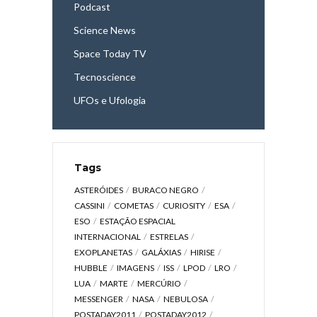
Podcast
Science News
Space Today TV
Tecnoscience
UFOs e Ufologia
Tags
ASTERÓIDES
BURACO NEGRO
CASSINI
COMETAS
CURIOSITY
ESA
ESO
ESTAÇÃO ESPACIAL
INTERNACIONAL
ESTRELAS
EXOPLANETAS
GALÁXIAS
HIRISE
HUBBLE
IMAGENS
ISS
LPOD
LRO
LUA
MARTE
MERCÚRIO
MESSENGER
NASA
NEBULOSA
POSTADAY2011
POSTADAY2012