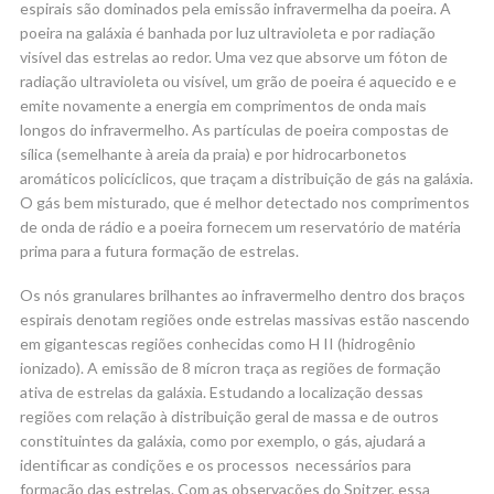
espirais são dominados pela emissão infravermelha da poeira. A
poeira na galáxia é banhada por luz ultravioleta e por radiação
visível das estrelas ao redor. Uma vez que absorve um fóton de
radiação ultravioleta ou visível, um grão de poeira é aquecido e e
emite novamente a energia em comprimentos de onda mais
longos do infravermelho. As partículas de poeira compostas de
sílica (semelhante à areia da praia) e por hidrocarbonetos
aromáticos policíclicos, que traçam a distribuição de gás na galáxia.
O gás bem misturado, que é melhor detectado nos comprimentos
de onda de rádio e a poeira fornecem um reservatório de matéria
prima para a futura formação de estrelas.
Os nós granulares brilhantes ao infravermelho dentro dos braços
espirais denotam regiões onde estrelas massivas estão nascendo
em gigantescas regiões conhecidas como H II (hidrogênio
ionizado). A emissão de 8 mícron traça as regiões de formação
ativa de estrelas da galáxia. Estudando a localização dessas
regiões com relação à distribuição geral de massa e de outros
constituintes da galáxia, como por exemplo, o gás, ajudará a
identificar as condições e os processos necessários para
formação das estrelas. Com as observações do Spitzer, essa