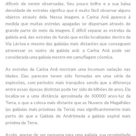
difíceis de serem observadas. Seu pouco brilho e a sua baixa
densidade de estrelas significa que é muito fácil observar alguns
objetos através dela. Nessa imagem, a Carina Anã aparece à
medida que muitas estrelas apagadas se dispersam através de
grande parte do meio da imagem. É difícil separar as estrelas da
galáxia anã, das estrelas de fundo que estão localizadas dentro da
Via Láctea e mesmo das galáxias mais distantes que conseguem
atravessar os vazios da galáxia anã: a Carina Anã pode ser
considerada uma galáxia mestre em camuflagem cósmica.
As estrelas da Carina Anã mostram uma incomum variação nas
idades. Elas parecem terem sido formadas em uma série de
explosões, com períodos mais tranquilos sendo que a diferença
entre essas épocas distintas pode ter sido de bilhões de anos. Ela
localiza-se a uma distância aproximada de 300000 anos-luz da
Terra, o que a coloca mais distante que as Nuvens de Magalhães
(as galáxias mais próximas da Terra), mas significantemente mais
perto do que a Galáxia de Andrômeda a galáxia espiral mais
próxima da Terra.
Assim, apesar de ser pequena para uma galáxia, sua proximidade