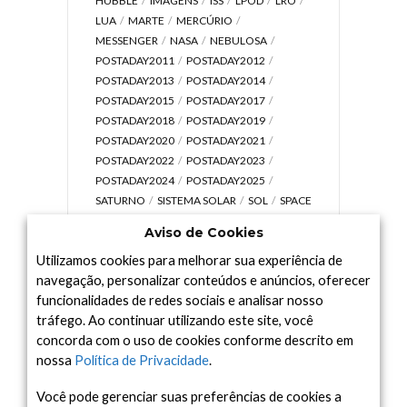
HUBBLE
IMAGENS
ISS
LPOD
LRO
LUA
MARTE
MERCÚRIO
MESSENGER
NASA
NEBULOSA
POSTADAY2011
POSTADAY2012
POSTADAY2013
POSTADAY2014
POSTADAY2015
POSTADAY2017
POSTADAY2018
POSTADAY2019
POSTADAY2020
POSTADAY2021
POSTADAY2022
POSTADAY2023
POSTADAY2024
POSTADAY2025
SATURNO
SISTEMA SOLAR
SOL
SPACE
TODAY TV
TELESCÓPIOS
TERRA
Aviso de Cookies
UNIVERSO
VÍDEO
Utilizamos cookies para melhorar sua experiência de
navegação, personalizar conteúdos e anúncios, oferecer
funcionalidades de redes sociais e analisar nosso
tráfego. Ao continuar utilizando este site, você
Arquivo
concorda com o uso de cookies conforme descrito em
Arquivo
nossa
Política de Privacidade
.
Você pode gerenciar suas preferências de cookies a