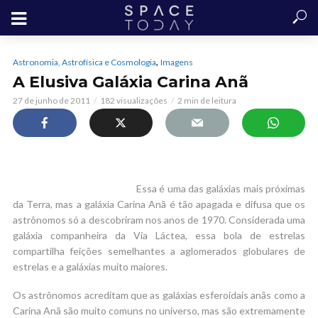
,
Astronomia, Astrofísica e Cosmologia
Imagens
A Elusiva Galáxia Carina Anã
27 de junho de 2011
182 visualizações
2 min de leitura
Essa é uma das galáxias mais próximas
da Terra, mas a galáxia Carina Anã é tão apagada e difusa que os
astrônomos só a descobriram nos anos de 1970. Considerada uma
galáxia companheira da Via Láctea, essa bola de estrelas
compartilha feições semelhantes a aglomerados globulares de
estrelas e a galáxias muito maiores.
Os astrônomos acreditam que as galáxias esferoidais anãs como a
Carina Anã são muito comuns no universo, mas são extremamente